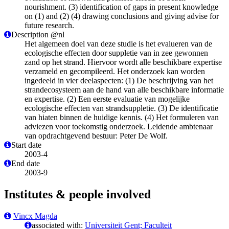
nourishment. (3) identification of gaps in present knowledge
on (1) and (2) (4) drawing conclusions and giving advise for
future research.
Description @nl
Het algemeen doel van deze studie is het evalueren van de
ecologische effecten door suppletie van in zee gewonnen
zand op het strand. Hiervoor wordt alle beschikbare expertise
verzameld en gecompileerd. Het onderzoek kan worden
ingedeeld in vier deelaspecten: (1) De beschrijving van het
strandecosysteem aan de hand van alle beschikbare informatie
en expertise. (2) Een eerste evaluatie van mogelijke
ecologische effecten van strandsuppletie. (3) De identificatie
van hiaten binnen de huidige kennis. (4) Het formuleren van
adviezen voor toekomstig onderzoek. Leidende ambtenaar
van opdrachtgevend bestuur: Peter De Wolf.
Start date
2003-4
End date
2003-9
Institutes & people involved
Vincx Magda
associated with:
Universiteit Gent; Faculteit