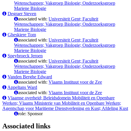
Wetenschappen; Vakgroep Biologie; Onderzoeksgroep
Mariene Biologie
Degraer Steven
associated with:
Universiteit Gent; Faculteit
Wetenschappen; Vakgroep Biologie; Onderzoeksgroep
Mariene Biologie
Gheskiere Tom
associated with:
Universiteit Gent; Faculteit
Wetenschappen; Vakgroep Biologie; Onderzoeksgroep
Mariene Biologie
Speybroeck Jeroen
associated with:
Universiteit Gent; Faculteit
Wetenschappen; Vakgroep Biologie; Onderzoeksgroep
Mariene Biologie
Vanden Berghe Edward
associated with:
Vlaams Instituut voor de Zee
Appeltans Ward
associated with:
Vlaams Instituut voor de Zee
Vlaamse overheid; Beleidsdomein Mobiliteit en Openbare
Werken; Vlaams Ministerie van Mobiliteit en Openbare Werken;
Agentschap voor Maritieme Dienstverlening en Kust; Afdeling Kust
role: Sponsor
Associated links