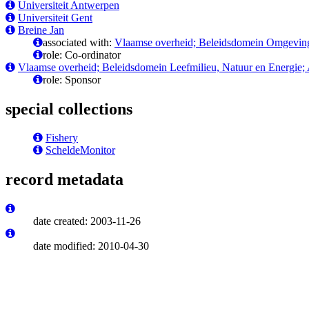
Universiteit Antwerpen
Universiteit Gent
Breine Jan
associated with:
Vlaamse overheid; Beleidsdomein Omgeving;
role: Co-ordinator
Vlaamse overheid; Beleidsdomein Leefmilieu, Natuur en Energie
role: Sponsor
special collections
Fishery
ScheldeMonitor
record metadata
date created: 2003-11-26
date modified: 2010-04-30