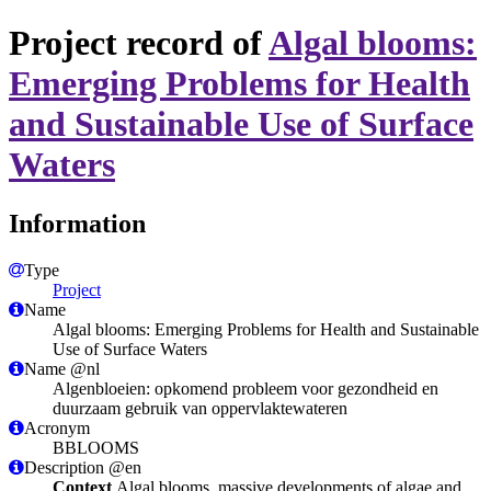
Project record of
Algal blooms:
Emerging Problems for Health
and Sustainable Use of Surface
Waters
Information
Type
Project
Name
Algal blooms: Emerging Problems for Health and Sustainable
Use of Surface Waters
Name @nl
Algenbloeien: opkomend probleem voor gezondheid en
duurzaam gebruik van oppervlaktewateren
Acronym
BBLOOMS
Description @en
Context
Algal blooms, massive developments of algae and