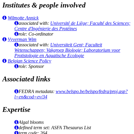
Institutes & people involved
Wilmotte Annick
associated with:
Université de Liège; Faculté des Sciences;
Centre d'Ingénierie des Protéines
role: Co-ordinator
Vyverman Wim
associated with:
Universiteit Gent; Faculteit
Wetenschappen; Vakgroep Biologie; Laboratorium voor
Protistologie en Aquatische Ecologie
Belgian Science Policy
role: Sponsor
Associated links
FEDRA metadata:
www.belspo.be/belspo/fedra/proj.asp?
l=en&cod=ev/34
Expertise
Algal blooms
defined term set: ASFA Thesaurus List
term code: 264