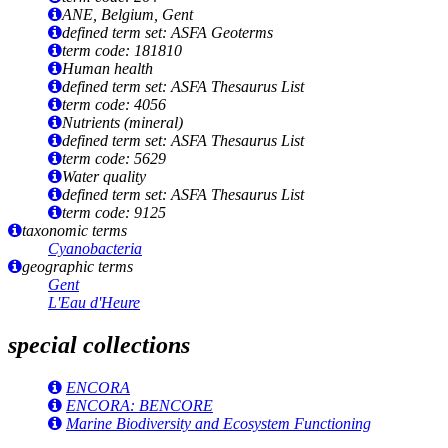
ANE, Belgium, Gent
defined term set: ASFA Geoterms
term code: 181810
Human health
defined term set: ASFA Thesaurus List
term code: 4056
Nutrients (mineral)
defined term set: ASFA Thesaurus List
term code: 5629
Water quality
defined term set: ASFA Thesaurus List
term code: 9125
taxonomic terms
Cyanobacteria
geographic terms
Gent
L'Eau d'Heure
special collections
ENCORA
ENCORA: BENCORE
Marine Biodiversity and Ecosystem Functioning