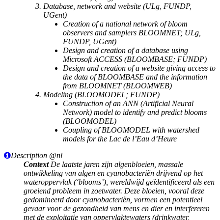
Database, network and website (ULg, FUNDP,
UGent)
Creation of a national network of bloom
observers and samplers BLOOMNET; ULg,
FUNDP, UGent)
Design and creation of a database using
Microsoft ACCESS (BLOOMBASE; FUNDP)
Design and creation of a website giving access to
the data of BLOOMBASE and the information
from BLOOMNET (BLOOMWEB)
Modeling (BLOOMODEL; FUNDP)
Construction of an ANN (Artificial Neural
Network) model to identify and predict blooms
(BLOOMODEL)
Coupling of BLOOMODEL with watershed
models for the Lac de l’Eau d’Heure
Description @nl
Context
De laatste jaren zijn algenbloeien, massale
ontwikkeling van algen en cyanobacteriën drijvend op het
wateroppervlak (‘blooms’), wereldwijd geïdentificeerd als een
groeiend probleem in zoetwater. Deze bloeien, vooral deze
gedomineerd door cyanobacteriën, vormen een potentieel
gevaar voor de gezondheid van mens en dier en interfereren
met de exploitatie van oppervlaktewaters (drinkwater,