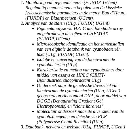
Monitoring van referentiemeren (FUNDP, UGent)
Regelmatig bemonsteren en bepalen van de klassieke
fysico-chemische parameters in de meren Eau d’Heure
(FUNDP) en Blaarmeersen (UGent).
Analyse van de stalen (ULg, FUNDP, UGent)
Pigmentanalyse via HPLC met fotodiode array
en gebruik van de software CHEMTAX
(FUNDP, UGent)
Microscopische identificatie en het samenstallen
van een digitale databank van cyanobacteriën
taxa (ULg, FUNDP, UGent)
Isolatie en zuivering van de bloeivormende
cyanobacteriën (ULg)
Karakterisatie en meting van cyanotoxines door
middel van assays en HPLC (CRITT-
Bioindustries, subcontractant ULg)
Onderzoek naar de genetische diversiteit van
bloeivormende cyanobacteriën (ULg, UGent)
gebaseerd op ribosomaal DNA, door middel van
DGGE (Denaturating Gradient Gel
Electrophoresis) en "clone libraries"
Moleculair onderzoek naar de diversiteit van de
cyanotoxinegenen en detectie via PCR
(Polymerase Chain Reaction) (ULg)
Databank, netwerk en website (ULg, FUNDP, UGent)