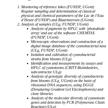
Monitoring of reference lakes (FUNDP, UGent)
Regular sampling and determination of classical
physical and chemical parameters of the Lac de l’Eau
d’Heure (FUNDP) and Blaarmeersen (UGent).
Analysis of samples (ULg, FUNDP, UGent)
Analysis of pigments by HPLC with ‘photodiode
array’ and use of the software CHEMTAX
(FUNDP, UGent)
Microscopic observations and construction of a
digital image database of the cyanobacterial taxa
(ULg, FUNDP, UGent)
Isolation and cultivation of cyanobacterial
strains from blooms (ULg)
Identification and measurements by assays and
HPLC of cyanotoxins (CRITT-Bioindustries,
subcontractor ULg)
Analysis of genotypic diversity of cyanobacteria
from blooms (ULg, UGent) on the basis of
ribosomal DNA sequences, using DGGE
(Denaturing Gradient Gel Electrophoresis) and
clone libraries
Analysis of the molecular diversity of cyanotoxin
genes and detection by PCR (Polymerase Chain
Reaction) (ULg)