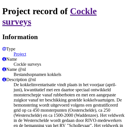
Project record of
Cockle
surveys
Information
Type
Project
Name
Cockle surveys
Name @nl
Bestandsopnamen kokkels
Description @nl
De kokkelinventarisatie vindt plaats in het voorjaar (april-
juni), kwantitatief met een daartoe speciaal ontwikkeld
monsterschepje vanaf rubberboten en met een aangepaste
zuigkor vanaf ter beschikking gestelde kokkelvaartuigen. De
bemonstering wordt uitgevoerd volgens een gestratificeerd
grid op ca 450 monsterpunten (Oosterschelde), ca 250
(Westerschelde) en ca 1500-2000 (Waddenzee). Het veldwerk
in de Westerschelde wordt gedaan door RIVO-medewerkers
en de bemanning van het RV "Schollevaar". Het veldwerk in