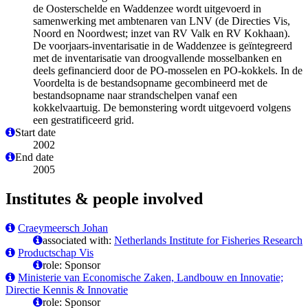
de Oosterschelde en Waddenzee wordt uitgevoerd in
samenwerking met ambtenaren van LNV (de Directies Vis,
Noord en Noordwest; inzet van RV Valk en RV Kokhaan).
De voorjaars-inventarisatie in de Waddenzee is geïntegreerd
met de inventarisatie van droogvallende mosselbanken en
deels gefinancierd door de PO-mosselen en PO-kokkels. In de
Voordelta is de bestandsopname gecombineerd met de
bestandsopname naar strandschelpen vanaf een
kokkelvaartuig. De bemonstering wordt uitgevoerd volgens
een gestratificeerd grid.
Start date
2002
End date
2005
Institutes & people involved
Craeymeersch Johan
associated with:
Netherlands Institute for Fisheries Research
Productschap Vis
role: Sponsor
Ministerie van Economische Zaken, Landbouw en Innovatie;
Directie Kennis & Innovatie
role: Sponsor