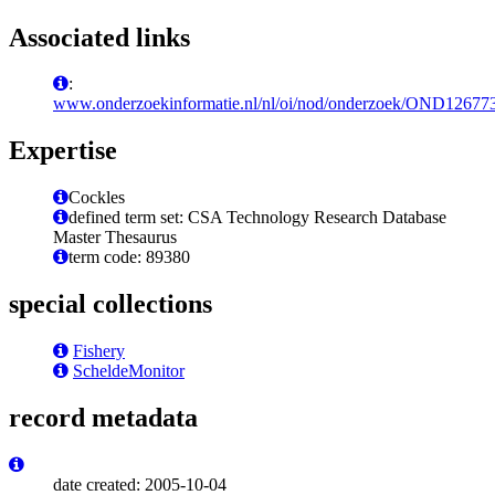
Associated links
:
www.onderzoekinformatie.nl/nl/oi/nod/onderzoek/OND12677
Expertise
Cockles
defined term set: CSA Technology Research Database
Master Thesaurus
term code: 89380
special collections
Fishery
ScheldeMonitor
record metadata
date created: 2005-10-04