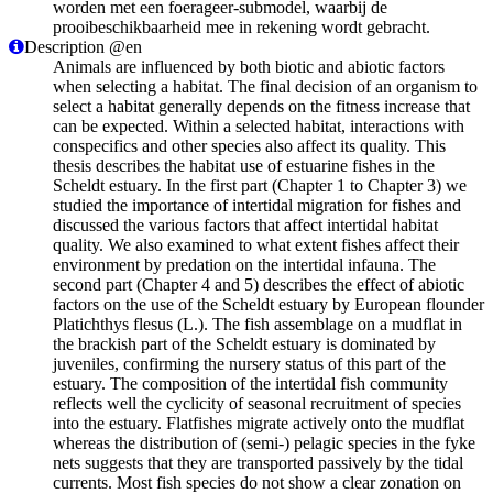
worden met een foerageer-submodel, waarbij de
prooibeschikbaarheid mee in rekening wordt gebracht.
Description @en
Animals are influenced by both biotic and abiotic factors
when selecting a habitat. The final decision of an organism to
select a habitat generally depends on the fitness increase that
can be expected. Within a selected habitat, interactions with
conspecifics and other species also affect its quality. This
thesis describes the habitat use of estuarine fishes in the
Scheldt estuary. In the first part (Chapter 1 to Chapter 3) we
studied the importance of intertidal migration for fishes and
discussed the various factors that affect intertidal habitat
quality. We also examined to what extent fishes affect their
environment by predation on the intertidal infauna. The
second part (Chapter 4 and 5) describes the effect of abiotic
factors on the use of the Scheldt estuary by European flounder
Platichthys flesus (L.). The fish assemblage on a mudflat in
the brackish part of the Scheldt estuary is dominated by
juveniles, confirming the nursery status of this part of the
estuary. The composition of the intertidal fish community
reflects well the cyclicity of seasonal recruitment of species
into the estuary. Flatfishes migrate actively onto the mudflat
whereas the distribution of (semi-) pelagic species in the fyke
nets suggests that they are transported passively by the tidal
currents. Most fish species do not show a clear zonation on