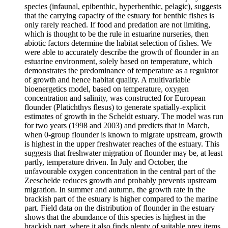
species (infaunal, epibenthic, hyperbenthic, pelagic), suggests
that the carrying capacity of the estuary for benthic fishes is
only rarely reached. If food and predation are not limiting,
which is thought to be the rule in estuarine nurseries, then
abiotic factors determine the habitat selection of fishes. We
were able to accurately describe the growth of flounder in an
estuarine environment, solely based on temperature, which
demonstrates the predominance of temperature as a regulator
of growth and hence habitat quality. A multivariable
bioenergetics model, based on temperature, oxygen
concentration and salinity, was constructed for European
flounder (Platichthys flesus) to generate spatially-explicit
estimates of growth in the Scheldt estuary. The model was run
for two years (1998 and 2003) and predicts that in March,
when 0-group flounder is known to migrate upstream, growth
is highest in the upper freshwater reaches of the estuary. This
suggests that freshwater migration of flounder may be, at least
partly, temperature driven. In July and October, the
unfavourable oxygen concentration in the central part of the
Zeeschelde reduces growth and probably prevents upstream
migration. In summer and autumn, the growth rate in the
brackish part of the estuary is higher compared to the marine
part. Field data on the distribution of flounder in the estuary
shows that the abundance of this species is highest in the
brackish part, where it also finds plenty of suitable prey items.