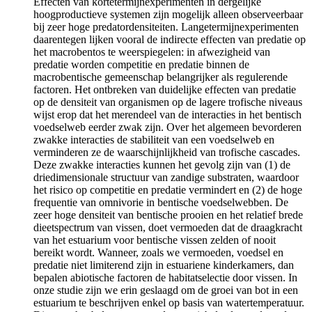
Effecten van kortetermijnexperimenten in dergelijke
hoogproductieve systemen zijn mogelijk alleen observeerbaar
bij zeer hoge predatordensiteiten. Langetermijnexperimenten
daarentegen lijken vooral de indirecte effecten van predatie op
het macrobentos te weerspiegelen: in afwezigheid van
predatie worden competitie en predatie binnen de
macrobentische gemeenschap belangrijker als regulerende
factoren. Het ontbreken van duidelijke effecten van predatie
op de densiteit van organismen op de lagere trofische niveaus
wijst erop dat het merendeel van de interacties in het bentisch
voedselweb eerder zwak zijn. Over het algemeen bevorderen
zwakke interacties de stabiliteit van een voedselweb en
verminderen ze de waarschijnlijkheid van trofische cascades.
Deze zwakke interacties kunnen het gevolg zijn van (1) de
driedimensionale structuur van zandige substraten, waardoor
het risico op competitie en predatie vermindert en (2) de hoge
frequentie van omnivorie in bentische voedselwebben. De
zeer hoge densiteit van bentische prooien en het relatief brede
dieetspectrum van vissen, doet vermoeden dat de draagkracht
van het estuarium voor bentische vissen zelden of nooit
bereikt wordt. Wanneer, zoals we vermoeden, voedsel en
predatie niet limiterend zijn in estuariene kinderkamers, dan
bepalen abiotische factoren de habitatselectie door vissen. In
onze studie zijn we erin geslaagd om de groei van bot in een
estuarium te beschrijven enkel op basis van watertemperatuur.