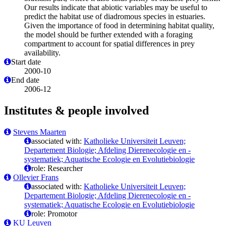
Our results indicate that abiotic variables may be useful to
predict the habitat use of diadromous species in estuaries.
Given the importance of food in determining habitat quality,
the model should be further extended with a foraging
compartment to account for spatial differences in prey
availability.
Start date
2000-10
End date
2006-12
Institutes & people involved
Stevens Maarten
associated with:
Katholieke Universiteit Leuven;
Departement Biologie; Afdeling Dierenecologie en -
systematiek; Aquatische Ecologie en Evolutiebiologie
role: Researcher
Ollevier Frans
associated with:
Katholieke Universiteit Leuven;
Departement Biologie; Afdeling Dierenecologie en -
systematiek; Aquatische Ecologie en Evolutiebiologie
role: Promotor
KU Leuven