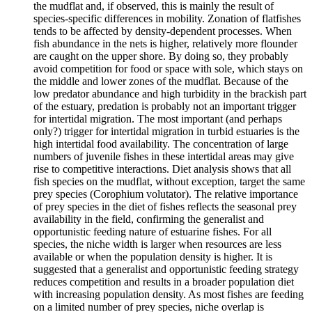
the mudflat and, if observed, this is mainly the result of
species-specific differences in mobility. Zonation of flatfishes
tends to be affected by density-dependent processes. When
fish abundance in the nets is higher, relatively more flounder
are caught on the upper shore. By doing so, they probably
avoid competition for food or space with sole, which stays on
the middle and lower zones of the mudflat. Because of the
low predator abundance and high turbidity in the brackish part
of the estuary, predation is probably not an important trigger
for intertidal migration. The most important (and perhaps
only?) trigger for intertidal migration in turbid estuaries is the
high intertidal food availability. The concentration of large
numbers of juvenile fishes in these intertidal areas may give
rise to competitive interactions. Diet analysis shows that all
fish species on the mudflat, without exception, target the same
prey species (Corophium volutator). The relative importance
of prey species in the diet of fishes reflects the seasonal prey
availability in the field, confirming the generalist and
opportunistic feeding nature of estuarine fishes. For all
species, the niche width is larger when resources are less
available or when the population density is higher. It is
suggested that a generalist and opportunistic feeding strategy
reduces competition and results in a broader population diet
with increasing population density. As most fishes are feeding
on a limited number of prey species, niche overlap is