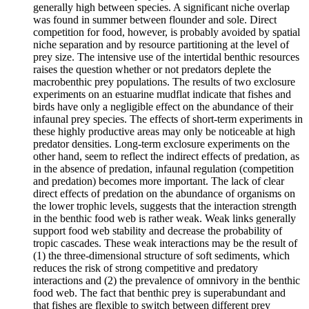
generally high between species. A significant niche overlap
was found in summer between flounder and sole. Direct
competition for food, however, is probably avoided by spatial
niche separation and by resource partitioning at the level of
prey size. The intensive use of the intertidal benthic resources
raises the question whether or not predators deplete the
macrobenthic prey populations. The results of two exclosure
experiments on an estuarine mudflat indicate that fishes and
birds have only a negligible effect on the abundance of their
infaunal prey species. The effects of short-term experiments in
these highly productive areas may only be noticeable at high
predator densities. Long-term exclosure experiments on the
other hand, seem to reflect the indirect effects of predation, as
in the absence of predation, infaunal regulation (competition
and predation) becomes more important. The lack of clear
direct effects of predation on the abundance of organisms on
the lower trophic levels, suggests that the interaction strength
in the benthic food web is rather weak. Weak links generally
support food web stability and decrease the probability of
tropic cascades. These weak interactions may be the result of
(1) the three-dimensional structure of soft sediments, which
reduces the risk of strong competitive and predatory
interactions and (2) the prevalence of omnivory in the benthic
food web. The fact that benthic prey is superabundant and
that fishes are flexible to switch between different prey