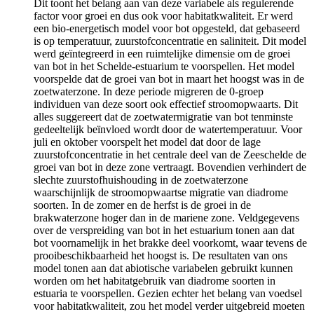
Dit toont het belang aan van deze variabele als regulerende
factor voor groei en dus ook voor habitatkwaliteit. Er werd
een bio-energetisch model voor bot opgesteld, dat gebaseerd
is op temperatuur, zuurstofconcentratie en saliniteit. Dit model
werd geïntegreerd in een ruimtelijke dimensie om de groei
van bot in het Schelde-estuarium te voorspellen. Het model
voorspelde dat de groei van bot in maart het hoogst was in de
zoetwaterzone. In deze periode migreren de 0-groep
individuen van deze soort ook effectief stroomopwaarts. Dit
alles suggereert dat de zoetwatermigratie van bot tenminste
gedeeltelijk beïnvloed wordt door de watertemperatuur. Voor
juli en oktober voorspelt het model dat door de lage
zuurstofconcentratie in het centrale deel van de Zeeschelde de
groei van bot in deze zone vertraagt. Bovendien verhindert de
slechte zuurstofhuishouding in de zoetwaterzone
waarschijnlijk de stroomopwaartse migratie van diadrome
soorten. In de zomer en de herfst is de groei in de
brakwaterzone hoger dan in de mariene zone. Veldgegevens
over de verspreiding van bot in het estuarium tonen aan dat
bot voornamelijk in het brakke deel voorkomt, waar tevens de
prooibeschikbaarheid het hoogst is. De resultaten van ons
model tonen aan dat abiotische variabelen gebruikt kunnen
worden om het habitatgebruik van diadrome soorten in
estuaria te voorspellen. Gezien echter het belang van voedsel
voor habitatkwaliteit, zou het model verder uitgebreid moeten