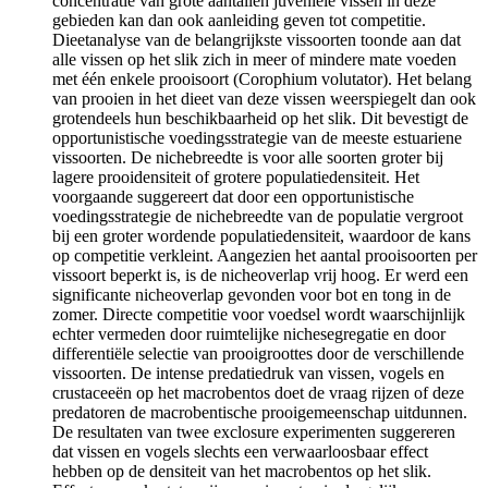
concentratie van grote aantallen juveniele vissen in deze
gebieden kan dan ook aanleiding geven tot competitie.
Dieetanalyse van de belangrijkste vissoorten toonde aan dat
alle vissen op het slik zich in meer of mindere mate voeden
met één enkele prooisoort (Corophium volutator). Het belang
van prooien in het dieet van deze vissen weerspiegelt dan ook
grotendeels hun beschikbaarheid op het slik. Dit bevestigt de
opportunistische voedingsstrategie van de meeste estuariene
vissoorten. De nichebreedte is voor alle soorten groter bij
lagere prooidensiteit of grotere populatiedensiteit. Het
voorgaande suggereert dat door een opportunistische
voedingsstrategie de nichebreedte van de populatie vergroot
bij een groter wordende populatiedensiteit, waardoor de kans
op competitie verkleint. Aangezien het aantal prooisoorten per
vissoort beperkt is, is de nicheoverlap vrij hoog. Er werd een
significante nicheoverlap gevonden voor bot en tong in de
zomer. Directe competitie voor voedsel wordt waarschijnlijk
echter vermeden door ruimtelijke nichesegregatie en door
differentiële selectie van prooigroottes door de verschillende
vissoorten. De intense predatiedruk van vissen, vogels en
crustaceeën op het macrobentos doet de vraag rijzen of deze
predatoren de macrobentische prooigemeenschap uitdunnen.
De resultaten van twee exclosure experimenten suggereren
dat vissen en vogels slechts een verwaarloosbaar effect
hebben op de densiteit van het macrobentos op het slik.