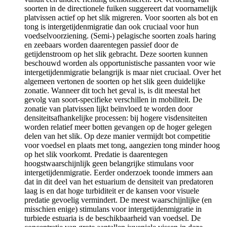
soorten in de directionele fuiken suggereert dat voornamelijk
platvissen actief op het slik migreren. Voor soorten als bot en
tong is intergetijdenmigratie dan ook cruciaal voor hun
voedselvoorziening. (Semi-) pelagische soorten zoals haring
en zeebaars worden daarentegen passief door de
getijdenstroom op het slik gebracht. Deze soorten kunnen
beschouwd worden als opportunistische passanten voor wie
intergetijdenmigratie belangrijk is maar niet cruciaal. Over het
algemeen vertonen de soorten op het slik geen duidelijke
zonatie. Wanneer dit toch het geval is, is dit meestal het
gevolg van soort-specifieke verschillen in mobiliteit. De
zonatie van platvissen lijkt beïnvloed te worden door
densiteitsafhankelijke processen: bij hogere visdensiteiten
worden relatief meer botten gevangen op de hoger gelegen
delen van het slik. Op deze manier vermijdt bot competitie
voor voedsel en plaats met tong, aangezien tong minder hoog
op het slik voorkomt. Predatie is daarentegen
hoogstwaarschijnlijk geen belangrijke stimulans voor
intergetijdenmigratie. Eerder onderzoek toonde immers aan
dat in dit deel van het estuarium de densiteit van predatoren
laag is en dat hoge turbiditeit er de kansen voor visuele
predatie gevoelig vermindert. De meest waarschijnlijke (en
misschien enige) stimulans voor intergetijdenmigratie in
turbiede estuaria is de beschikbaarheid van voedsel. De