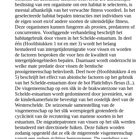
beslissing van een organisme om een habitat te selecteren, is
meestal afhankelijk van het verwachte fitness voordeel. In het
geselecteerde habitat bepalen interacties met individuen van
de eigen soort en/of andere soorten de uiteindelijke fitness.
Deze organismen kunnen fungeren als prooien, predatoren of
concurrenten. Voorliggende verhandeling beschrijft het
habitatgebruik door vissen in het Schelde-estuarium. In deel
één (Hoofdstukken 1 tot en met 3) wordt het belang
bestudeerd van intergetijdenmigratie voor vissen en worden
de factoren besproken die voor hen de kwaliteit van
intergetijdengebieden bepalen. Daarnaast wordt onderzocht in
welke mate predatie door vissen de bentische
prooigemeenschap beïnvloedt. Deel twee (Hoofdstukken 4 en
5) beschrijft het effect van abiotische factoren op het gebruik
van het Schelde-estuarium door de bot Platichthys flesus (L.).
De visgemeenschap op een slik in de brakwaterzone van het
Schelde-estuarium wordt gedomineerd door juvenielen, wat
de kinderkamerfunctie bevestigt van het oostelijk deel van de
Westerschelde. De seizoenale samenstelling van de
visgemeenschap op het slik weerspiegelt grotendeels de
cycliciteit van de recrutering van mariene soorten in het
estuarium. De migratiepatronen van vissen op het slik werden
bestudeerd met directionele fuiken. Deze fuiken worden
zodanig opgesteld dat ze elk de migrerende visgemeenschap
vanuit een andere richting bemonsteren. De verdeling van