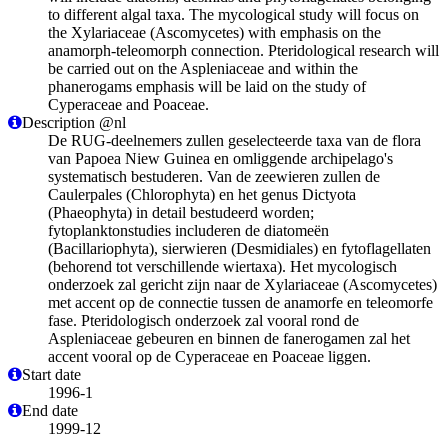
to different algal taxa. The mycological study will focus on
the Xylariaceae (Ascomycetes) with emphasis on the
anamorph-teleomorph connection. Pteridological research will
be carried out on the Aspleniaceae and within the
phanerogams emphasis will be laid on the study of
Cyperaceae and Poaceae.
Description @nl
De RUG-deelnemers zullen geselecteerde taxa van de flora
van Papoea Niew Guinea en omliggende archipelago's
systematisch bestuderen. Van de zeewieren zullen de
Caulerpales (Chlorophyta) en het genus Dictyota
(Phaeophyta) in detail bestudeerd worden;
fytoplanktonstudies includeren de diatomeën
(Bacillariophyta), sierwieren (Desmidiales) en fytoflagellaten
(behorend tot verschillende wiertaxa). Het mycologisch
onderzoek zal gericht zijn naar de Xylariaceae (Ascomycetes)
met accent op de connectie tussen de anamorfe en teleomorfe
fase. Pteridologisch onderzoek zal vooral rond de
Aspleniaceae gebeuren en binnen de fanerogamen zal het
accent vooral op de Cyperaceae en Poaceae liggen.
Start date
1996-1
End date
1999-12