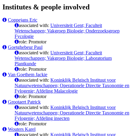
Institutes & people involved
Coppejans Eric
associated with:
Universiteit Gent; Faculteit
Wetenschappen; Vakgroep Biologie; Onderzoeksgroep
Fycologie
role: Promotor
Goetghebeur Paul
associated with:
Universiteit Gent; Faculteit
Wetenschappen; Vakgroep Biologie; Laboratorium
Plantkunde
role: Promotor
Van Goethem Jackie
associated with:
Koninklijk Belgisch Instituut voor
Natuurwetenschappen; Operationele Directie Taxonomie en
Fylogenie; Afdeling Malacologie
role: Promotor
Grootaert Patrick
associated with:
Koninklijk Belgisch Instituut voor
Natuurwetenschappen; Operationele Directie Taxonomie en
Fylogenie; Afdeling insecten
role: Promotor
Wouters Karel
associated with:
Koninklijk Belgisch Instituut voor