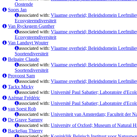
Oostende
Soors Jan
associated with:
Vlaamse overheid; Beleidsdomein Leefmilieu,
Ecosysteemdiversiteit
Van Ryckegem Gunther
associated with:
Vlaamse overheid; Beleidsdomein Leefmilieu,
Ecosysteemdiversiteit
Van Landuyt Wouter
associated with:
Vlaamse overheid; Beleidsdomein Leefmilieu,
Soortendiversiteit
Belpaire Claude
associated with:
Vlaamse overheid; Beleidsdomein Leefmilieu,
Soortendiversiteit
Provoost Sam
associated with:
Vlaamse overheid; Beleidsdomein Leefmilieu
Tackx Micky
associated with:
Université Paul Sabatier; Laboratoire d'Ecol
Azémar Frédéric
associated with:
Université Paul Sabatier; Laboratoire d'Ecol
van Soest Rob
associated with:
Universiteit van Amsterdam; Faculteit der
De Grave Sammy
associated with:
University of Oxford; Museum of Natural Hi
Backeljau Thierry
associated with:
Koninklijk Belgisch Instituut voor Natuurw