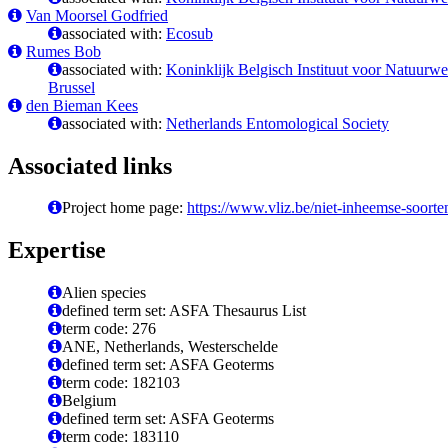
Van Moorsel Godfried
associated with:
Ecosub
Rumes Bob
associated with:
Koninklijk Belgisch Instituut voor Natuur
Brussel
den Bieman Kees
associated with:
Netherlands Entomological Society
Associated links
Project home page:
https://www.vliz.be/niet-inheemse-soorte
Expertise
Alien species
defined term set: ASFA Thesaurus List
term code: 276
ANE, Netherlands, Westerschelde
defined term set: ASFA Geoterms
term code: 182103
Belgium
defined term set: ASFA Geoterms
term code: 183110