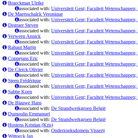
Braeckman Ulrike
associated with:
Universiteit Gent; Faculteit Wetenschappen
De Maersschalck Veronique
associated with:
Universiteit Gent; Faculteit Wetenschappen
Degraer Steven
associated with:
Universiteit Gent; Faculteit Wetenschappen
Verween Annick
associated with:
Universiteit Gent; Faculteit Wetenschappen
Rabaut Marijn
associated with:
Universiteit Gent; Faculteit Wetenschappen
Coppejans Eric
associated with:
Universiteit Gent; Faculteit Wetenschappen
De Clerck Olivier
associated with:
Universiteit Gent; Faculteit Wetenschappen
Steen Frédérique
associated with:
Universiteit Gent; Faculteit Wetenschappen
Sabbe Koen
associated with:
Universiteit Gent; Faculteit Wetenschappen;
De Blauwe Hans
associated with:
De Strandwerkgroep België
Dumoulin Emmanuel
associated with:
De Strandwerkgroep België
Hostens Kristian (Kris)
associated with:
Onderzoeksdomein Visserij
Wittoeck Jan