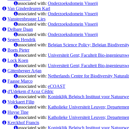
associated with:
Onderzoeksdomein Visserij
Van Ginderdeuren Karl
associated with:
Onderzoeksdomein Visserij
Vansteenbrugge Lies
associated with:
Onderzoeksdomein Visserij
Delbare Daan
associated with:
Onderzoeksdomein Visserij
Segers Hendrik
associated with:
Belgian Science Policy; Belgian Biodiversit
Boets Pieter
associated with:
Universiteit Gent; Faculteit Bio-ingenieur
Lock Koen
associated with:
Universiteit Gent; Faculteit Bio-ingenieur
Gittenberger Arjan
associated with:
Netherlands Centre for Biodiversity Naturali
Faasse Marco
associated with:
eCOAST
d'Udekem d'Acoz Cédric
associated with:
Koninklijk Belgisch Instituut voor Natuurw
Volckaert Filip
associated with:
Katholieke Universiteit Leuven; Departement
Huyse Tine
associated with:
Katholieke Universiteit Leuven; Departement
Kerckhof Francis
associated with:
Koninklijk Belgisch Instituut voor Natuur