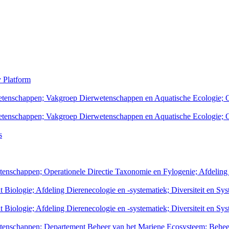
y Platform
swetenschappen; Vakgroep Dierwetenschappen en Aquatische Ecologie;
swetenschappen; Vakgroep Dierwetenschappen en Aquatische Ecologie;
s
etenschappen; Operationele Directie Taxonomie en Fylogenie; Afdeling
 Biologie; Afdeling Dierenecologie en -systematiek; Diversiteit en Sy
 Biologie; Afdeling Dierenecologie en -systematiek; Diversiteit en Sy
wetenschappen; Departement Beheer van het Mariene Ecosysteem; Behe