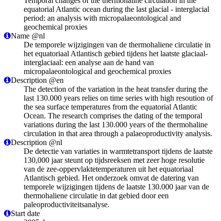
Temporal changes of the thermohaline circulation in the
equatorial Atlantic ocean during the last glacial - interglacial
period: an analysis with micropalaeontological and
geochemical proxies
Name @nl
De temporele wijzigingen van de thermohaliene circulatie in
het equatoriaal Atlantisch gebied tijdens het laatste glaciaal-
interglaciaal: een analyse aan de hand van
micropalaeontological and geochemical proxies
Description @en
The detection of the variation in the heat transfer during the
last 130.000 years relies on time series with high resoution of
the sea surface temperatures from the equatorial Atlantic
Ocean. The research comprises the dating of the temporal
variations during the last 130.000 years of the thermohaline
circulation in that area through a palaeoproductivity analysis.
Description @nl
De detectie van variaties in warmtetransport tijdens de laatste
130,000 jaar steunt op tijdsreeksen met zeer hoge resolutie
van de zee-oppervlaktetemperaturen uit het equatoriaal
Atlantisch gebied. Het onderzoek omvat de datering van
temporele wijzigingen tijdens de laatste 130.000 jaar van de
thermohaliene circulatie in dat gebied door een
paleoproductiviteitsanalyse.
Start date