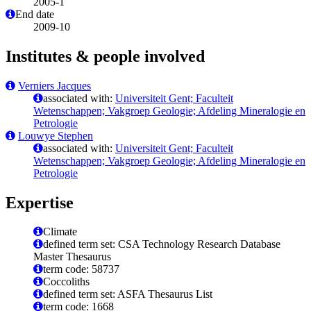
2005-1
End date
2009-10
Institutes & people involved
Verniers Jacques
associated with:
Universiteit Gent; Faculteit
Wetenschappen; Vakgroep Geologie; Afdeling Mineralogie en
Petrologie
Louwye Stephen
associated with:
Universiteit Gent; Faculteit
Wetenschappen; Vakgroep Geologie; Afdeling Mineralogie en
Petrologie
Expertise
Climate
defined term set: CSA Technology Research Database
Master Thesaurus
term code: 58737
Coccoliths
defined term set: ASFA Thesaurus List
term code: 1668