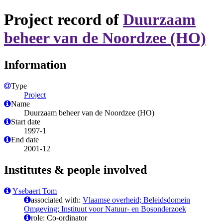
Project record of
Duurzaam
beheer van de Noordzee (HO)
Information
Type
Project
Name
Duurzaam beheer van de Noordzee (HO)
Start date
1997-1
End date
2001-12
Institutes & people involved
Ysebaert Tom
associated with:
Vlaamse overheid; Beleidsdomein
Omgeving; Instituut voor Natuur- en Bosonderzoek
role: Co-ordinator