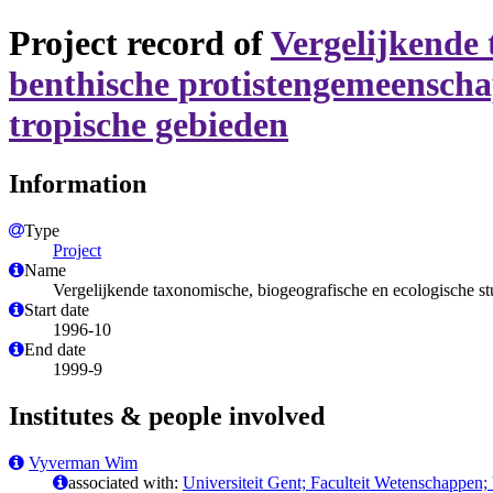
Project record of
Vergelijkende 
benthische protistengemeenschap
tropische gebieden
Information
Type
Project
Name
Vergelijkende taxonomische, biogeografische en ecologische stu
Start date
1996-10
End date
1999-9
Institutes & people involved
Vyverman Wim
associated with:
Universiteit Gent; Faculteit Wetenschappen;