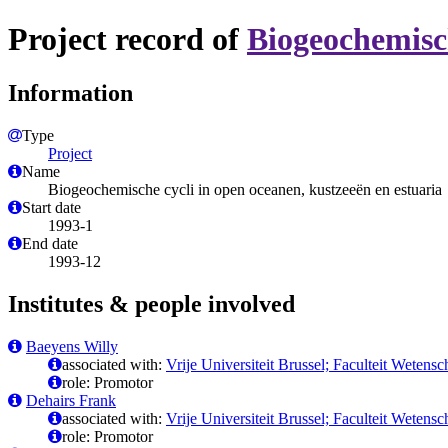
Project record of
Biogeochemisch
Information
Type
Project
Name
Biogeochemische cycli in open oceanen, kustzeeën en estuaria
Start date
1993-1
End date
1993-12
Institutes & people involved
Baeyens Willy
associated with:
Vrije Universiteit Brussel; Faculteit Wete
role: Promotor
Dehairs Frank
associated with:
Vrije Universiteit Brussel; Faculteit Wete
role: Promotor