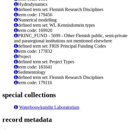
Hydrodynamics
defined term set: Flemish Research Disciplines
term code: 179456
Numerical modelling
defined term set: WL Kennisdomein types
term code: 169920
PRINC_FUND - 5699 - Other Flemish public, semi-private
and pararegional institutions not mentioned elsewhere
defined term set: FRIS Principal Funding Codes
term code: 177832
Project
defined term set: Project Types
term code: 181641
Sedimentology
defined term set: Flemish Research Disciplines
term code: 179116
special collections
Waterbouwkundig Laboratorium
record metadata