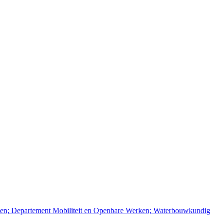
rken; Departement Mobiliteit en Openbare Werken; Waterbouwkundig