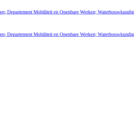
rken; Departement Mobiliteit en Openbare Werken; Waterbouwkundig
rken; Departement Mobiliteit en Openbare Werken; Waterbouwkundig