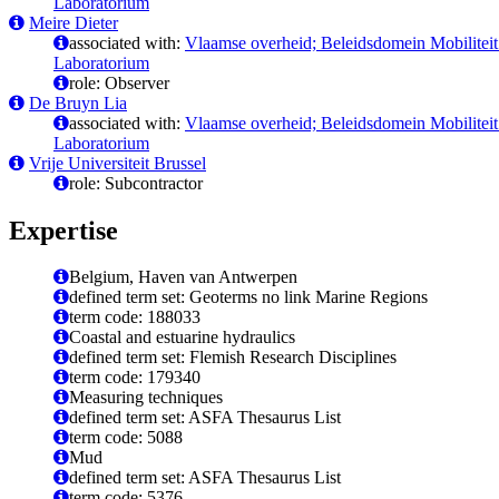
Laboratorium
Meire Dieter
associated with:
Vlaamse overheid; Beleidsdomein Mobilitei
Laboratorium
role: Observer
De Bruyn Lia
associated with:
Vlaamse overheid; Beleidsdomein Mobilitei
Laboratorium
Vrije Universiteit Brussel
role: Subcontractor
Expertise
Belgium, Haven van Antwerpen
defined term set: Geoterms no link Marine Regions
term code: 188033
Coastal and estuarine hydraulics
defined term set: Flemish Research Disciplines
term code: 179340
Measuring techniques
defined term set: ASFA Thesaurus List
term code: 5088
Mud
defined term set: ASFA Thesaurus List
term code: 5376