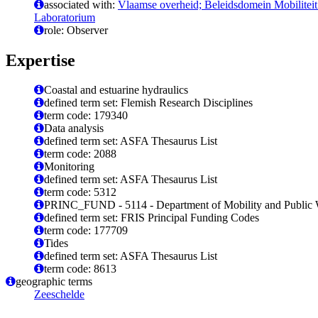
associated with:
Vlaamse overheid; Beleidsdomein Mobilitei
Laboratorium
role: Observer
Expertise
Coastal and estuarine hydraulics
defined term set: Flemish Research Disciplines
term code: 179340
Data analysis
defined term set: ASFA Thesaurus List
term code: 2088
Monitoring
defined term set: ASFA Thesaurus List
term code: 5312
PRINC_FUND - 5114 - Department of Mobility and Public
defined term set: FRIS Principal Funding Codes
term code: 177709
Tides
defined term set: ASFA Thesaurus List
term code: 8613
geographic terms
Zeeschelde