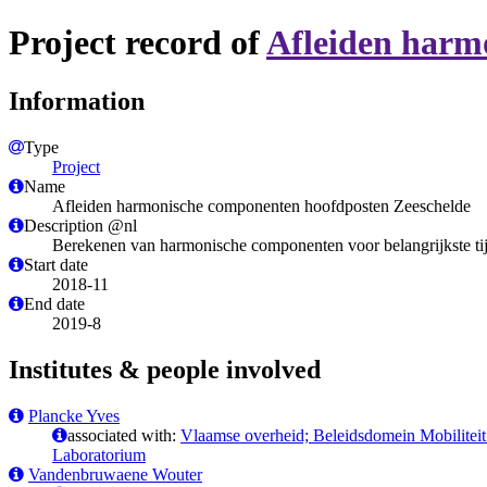
Project record of
Afleiden harm
Information
Type
Project
Name
Afleiden harmonische componenten hoofdposten Zeeschelde
Description @nl
Berekenen van harmonische componenten voor belangrijkste tij
Start date
2018-11
End date
2019-8
Institutes & people involved
Plancke Yves
associated with:
Vlaamse overheid; Beleidsdomein Mobilitei
Laboratorium
Vandenbruwaene Wouter