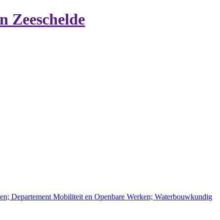
n Zeeschelde
rken; Departement Mobiliteit en Openbare Werken; Waterbouwkundig