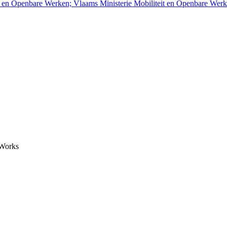
t en Openbare Werken; Vlaams Ministerie Mobiliteit en Openbare We
 Works