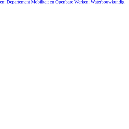
rken; Departement Mobiliteit en Openbare Werken; Waterbouwkundig