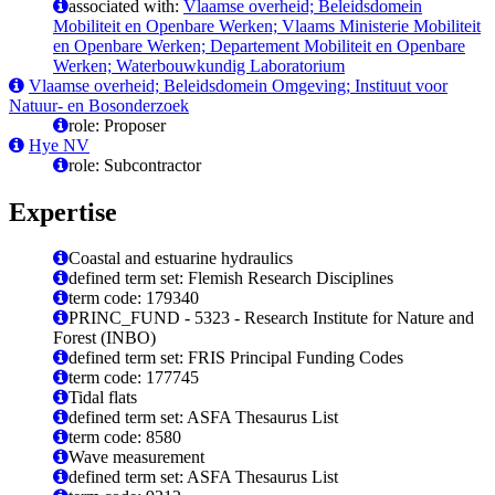
associated with:
Vlaamse overheid; Beleidsdomein
Mobiliteit en Openbare Werken; Vlaams Ministerie Mobiliteit
en Openbare Werken; Departement Mobiliteit en Openbare
Werken; Waterbouwkundig Laboratorium
Vlaamse overheid; Beleidsdomein Omgeving; Instituut voor
Natuur- en Bosonderzoek
role: Proposer
Hye NV
role: Subcontractor
Expertise
Coastal and estuarine hydraulics
defined term set: Flemish Research Disciplines
term code: 179340
PRINC_FUND - 5323 - Research Institute for Nature and
Forest (INBO)
defined term set: FRIS Principal Funding Codes
term code: 177745
Tidal flats
defined term set: ASFA Thesaurus List
term code: 8580
Wave measurement
defined term set: ASFA Thesaurus List