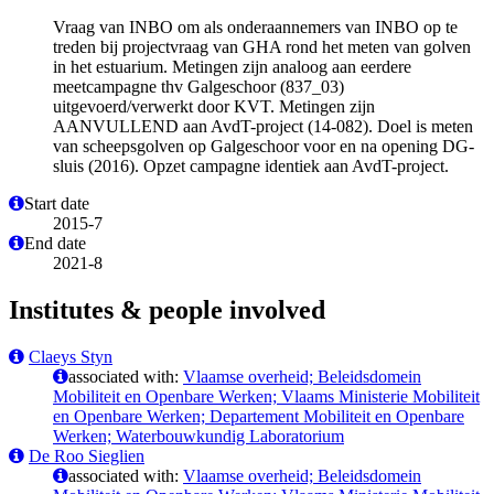
Vraag van INBO om als onderaannemers van INBO op te
treden bij projectvraag van GHA rond het meten van golven
in het estuarium. Metingen zijn analoog aan eerdere
meetcampagne thv Galgeschoor (837_03)
uitgevoerd/verwerkt door KVT. Metingen zijn
AANVULLEND aan AvdT-project (14-082). Doel is meten
van scheepsgolven op Galgeschoor voor en na opening DG-
sluis (2016). Opzet campagne identiek aan AvdT-project.
Start date
2015-7
End date
2021-8
Institutes & people involved
Claeys Styn
associated with:
Vlaamse overheid; Beleidsdomein
Mobiliteit en Openbare Werken; Vlaams Ministerie Mobiliteit
en Openbare Werken; Departement Mobiliteit en Openbare
Werken; Waterbouwkundig Laboratorium
De Roo Sieglien
associated with:
Vlaamse overheid; Beleidsdomein