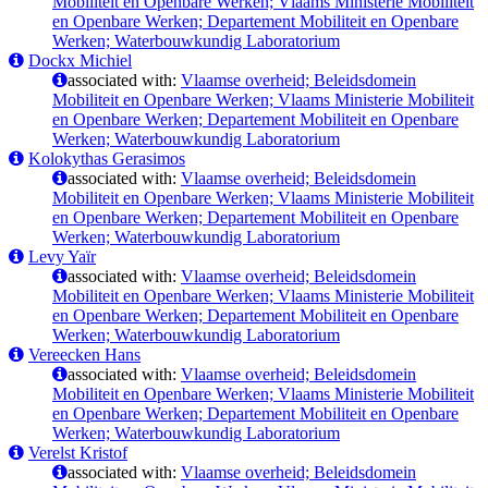
Mobiliteit en Openbare Werken; Vlaams Ministerie Mobiliteit
en Openbare Werken; Departement Mobiliteit en Openbare
Werken; Waterbouwkundig Laboratorium
Dockx Michiel
associated with:
Vlaamse overheid; Beleidsdomein
Mobiliteit en Openbare Werken; Vlaams Ministerie Mobiliteit
en Openbare Werken; Departement Mobiliteit en Openbare
Werken; Waterbouwkundig Laboratorium
Kolokythas Gerasimos
associated with:
Vlaamse overheid; Beleidsdomein
Mobiliteit en Openbare Werken; Vlaams Ministerie Mobiliteit
en Openbare Werken; Departement Mobiliteit en Openbare
Werken; Waterbouwkundig Laboratorium
Levy Yaïr
associated with:
Vlaamse overheid; Beleidsdomein
Mobiliteit en Openbare Werken; Vlaams Ministerie Mobiliteit
en Openbare Werken; Departement Mobiliteit en Openbare
Werken; Waterbouwkundig Laboratorium
Vereecken Hans
associated with:
Vlaamse overheid; Beleidsdomein
Mobiliteit en Openbare Werken; Vlaams Ministerie Mobiliteit
en Openbare Werken; Departement Mobiliteit en Openbare
Werken; Waterbouwkundig Laboratorium
Verelst Kristof
associated with:
Vlaamse overheid; Beleidsdomein