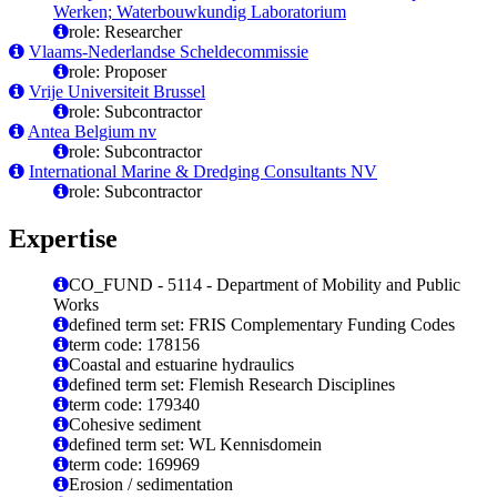
Werken; Waterbouwkundig Laboratorium
role: Researcher
Vlaams-Nederlandse Scheldecommissie
role: Proposer
Vrije Universiteit Brussel
role: Subcontractor
Antea Belgium nv
role: Subcontractor
International Marine & Dredging Consultants NV
role: Subcontractor
Expertise
CO_FUND - 5114 - Department of Mobility and Public
Works
defined term set: FRIS Complementary Funding Codes
term code: 178156
Coastal and estuarine hydraulics
defined term set: Flemish Research Disciplines
term code: 179340
Cohesive sediment
defined term set: WL Kennisdomein
term code: 169969
Erosion / sedimentation