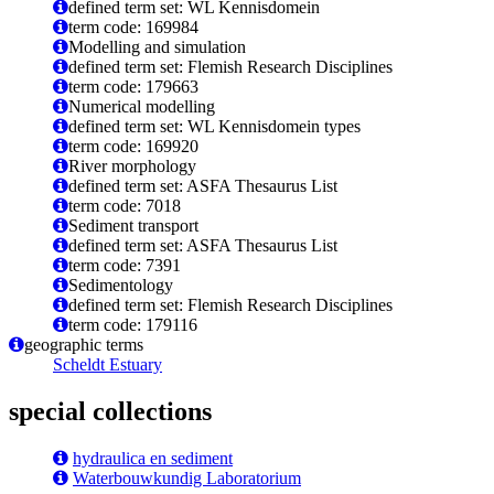
defined term set: WL Kennisdomein
term code: 169984
Modelling and simulation
defined term set: Flemish Research Disciplines
term code: 179663
Numerical modelling
defined term set: WL Kennisdomein types
term code: 169920
River morphology
defined term set: ASFA Thesaurus List
term code: 7018
Sediment transport
defined term set: ASFA Thesaurus List
term code: 7391
Sedimentology
defined term set: Flemish Research Disciplines
term code: 179116
geographic terms
Scheldt Estuary
special collections
hydraulica en sediment
Waterbouwkundig Laboratorium