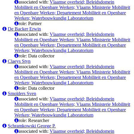
associated with:
Vlaamse overheid; Beleidsdomein
Mobiliteit en Openbare Werken; Vlaams Ministerie Mobiliteit
en Openbare Werken; Departement Mobiliteit en Openbare
Werken; Waterbouwkundig Laboratorium
role: Partner
De Backer Erwin
associated with:
Vlaamse overheid; Beleidsdomein
Mobiliteit en Openbare Werken; Vlaams Ministerie Mobiliteit
en Openbare Werken; Departement Mobiliteit en Openbare
Werken; Waterbouwkundig Laboratorium
role: Data collector
Claeys Styn
associated with:
Vlaamse overheid; Beleidsdomein
Mobiliteit en Openbare Werken; Vlaams Ministerie Mobiliteit
en Openbare Werken; Departement Mobiliteit en Openbare
Werken; Waterbouwkundig Laboratorium
role: Data collector
Smolders Sven
associated with:
Vlaamse overheid; Beleidsdomein
Mobiliteit en Openbare Werken; Vlaams Ministerie Mobiliteit
en Openbare Werken; Departement Mobiliteit en Openbare
Werken; Waterbouwkundig Laboratorium
role: Researcher
Schramkowski George P.
associated with:
Vlaamse overheid; Beleidsdomein