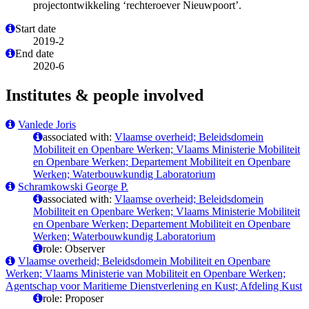
projectontwikkeling ‘rechteroever Nieuwpoort’.
Start date
2019-2
End date
2020-6
Institutes & people involved
Vanlede Joris
associated with:
Vlaamse overheid; Beleidsdomein
Mobiliteit en Openbare Werken; Vlaams Ministerie Mobiliteit
en Openbare Werken; Departement Mobiliteit en Openbare
Werken; Waterbouwkundig Laboratorium
Schramkowski George P.
associated with:
Vlaamse overheid; Beleidsdomein
Mobiliteit en Openbare Werken; Vlaams Ministerie Mobiliteit
en Openbare Werken; Departement Mobiliteit en Openbare
Werken; Waterbouwkundig Laboratorium
role: Observer
Vlaamse overheid; Beleidsdomein Mobiliteit en Openbare
Werken; Vlaams Ministerie van Mobiliteit en Openbare Werken;
Agentschap voor Maritieme Dienstverlening en Kust; Afdeling Kust
role: Proposer