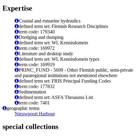
Expertise
Coastal and estuarine hydraulics
defined term set: Flemish Research Disciplines
term code: 179340
Dredging and dumping
defined term set: WL Kennisdomein
term code: 169972
Literature and desktop study
defined term set: WL Kennisdomein types
term code: 169919
PRINC_FUND - 5699 - Other Flemish public, semi-private
and pararegional institutions not mentioned elsewhere
defined term set: FRIS Principal Funding Codes
term code: 177832
Sedimentation
defined term set: ASFA Thesaurus List
term code: 7401
geographic terms
Nieuwpoort Harbour
special collections