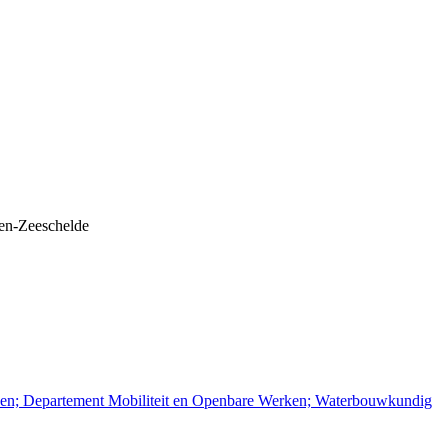
den-Zeeschelde
rken; Departement Mobiliteit en Openbare Werken; Waterbouwkundig