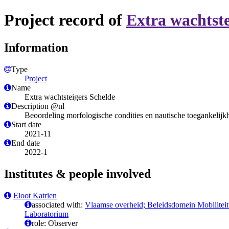
Project record of
Extra wachtste
Information
Type
Project
Name
Extra wachtsteigers Schelde
Description @nl
Beoordeling morfologische condities en nautische toegankelijk
Start date
2021-11
End date
2022-1
Institutes & people involved
Eloot Katrien
associated with:
Vlaamse overheid; Beleidsdomein Mobilitei
Laboratorium
role: Observer