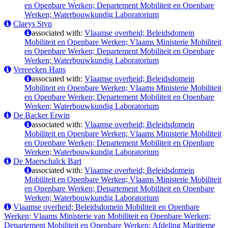
en Openbare Werken; Departement Mobiliteit en Openbare
Werken; Waterbouwkundig Laboratorium
Claeys Styn
associated with:
Vlaamse overheid; Beleidsdomein
Mobiliteit en Openbare Werken; Vlaams Ministerie Mobiliteit
en Openbare Werken; Departement Mobiliteit en Openbare
Werken; Waterbouwkundig Laboratorium
Vereecken Hans
associated with:
Vlaamse overheid; Beleidsdomein
Mobiliteit en Openbare Werken; Vlaams Ministerie Mobiliteit
en Openbare Werken; Departement Mobiliteit en Openbare
Werken; Waterbouwkundig Laboratorium
De Backer Erwin
associated with:
Vlaamse overheid; Beleidsdomein
Mobiliteit en Openbare Werken; Vlaams Ministerie Mobiliteit
en Openbare Werken; Departement Mobiliteit en Openbare
Werken; Waterbouwkundig Laboratorium
De Maerschalck Bart
associated with:
Vlaamse overheid; Beleidsdomein
Mobiliteit en Openbare Werken; Vlaams Ministerie Mobiliteit
en Openbare Werken; Departement Mobiliteit en Openbare
Werken; Waterbouwkundig Laboratorium
Vlaamse overheid; Beleidsdomein Mobiliteit en Openbare
Werken; Vlaams Ministerie van Mobiliteit en Openbare Werken;
Departement Mobiliteit en Openbare Werken; Afdeling Maritieme