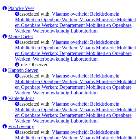
Plancke Yves
associated with:
Vlaamse overheid; Beleidsdomein
Mobiliteit en Openbare Werken; Vlaams Ministerie Mobiliteit
en Openbare Werken; Departement Mobiliteit en Openbare
Werken; Waterbouwkundig Laboratorium
Meire Dieter
associated with:
Vlaamse overheid; Beleidsdomein
Mobiliteit en Openbare Werken; Vlaams Ministerie Mobiliteit
en Openbare Werken; Departement Mobiliteit en Openbare
Werken; Waterbouwkundig Laboratorium
role: Observer
Kaptein Steven
associated with:
Vlaamse overheid; Beleidsdomein
Mobiliteit en Openbare Werken; Vlaams Ministerie Mobiliteit
en Openbare Werken; Departement Mobiliteit en Openbare
Werken; Waterbouwkundig Laboratorium
Vanlede Joris
associated with:
Vlaamse overheid; Beleidsdomein
Mobiliteit en Openbare Werken; Vlaams Ministerie Mobiliteit
en Openbare Werken; Departement Mobiliteit en Openbare
Werken; Waterbouwkundig Laboratorium
Vos Gwendy
associated with:
Vlaamse overheid; Beleidsdomein
Mobiliteit en Openbare Werken; Vlaams Ministerie Mobiliteit