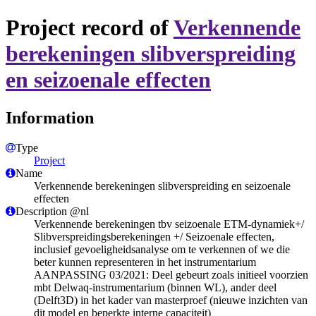
Project record of
Verkennende
berekeningen slibverspreiding
en seizoenale effecten
Information
Type
Project
Name
Verkennende berekeningen slibverspreiding en seizoenale
effecten
Description @nl
Verkennende berekeningen tbv seizoenale ETM-dynamiek ​+/
Slibverspreidingsberekeningen +/ Seizoenale effecten,
inclusief gevoeligheidsanalyse om te verkennen of we die
beter kunnen representeren in het instrumentarium
AANPASSING 03/2021: Deel gebeurt zoals initieel voorzien
mbt Delwaq-instrumentarium (binnen WL), ander deel
(Delft3D) in het kader van masterproef (nieuwe inzichten van
dit model en beperkte interne capaciteit)