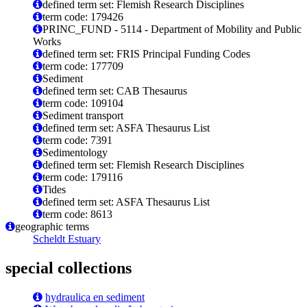
defined term set: Flemish Research Disciplines
term code: 179426
PRINC_FUND - 5114 - Department of Mobility and Public
Works
defined term set: FRIS Principal Funding Codes
term code: 177709
Sediment
defined term set: CAB Thesaurus
term code: 109104
Sediment transport
defined term set: ASFA Thesaurus List
term code: 7391
Sedimentology
defined term set: Flemish Research Disciplines
term code: 179116
Tides
defined term set: ASFA Thesaurus List
term code: 8613
geographic terms
Scheldt Estuary
special collections
hydraulica en sediment