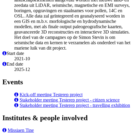
zeedata uit LiDAR, seismische, magnetische en EMI surveys,
boringen, opgravingen en staalnames voor pollen, 14C en
OSL. Alle data zal geïntegreerd en geanalyseerd worden in
een GIS en m.b.v. morfologische en hydrodynamische
modellen, met als finale output paleogeografische kaarten,
geavanceerde 3D reconstructies en interactieve 3D simulaties.
Het doel van de campagnes op de Simon Stevin is om
seismische data en kernen te verzamelen als onderdeel van het
mariene luik van dit project.
Start date
2021-10
End date
2025-12
Events
Kick-off meeting Testerep project
Stakeholder meeting Testerep project - citizen science
Stakeholder meeting Testerep project - travelling exhibition
Institutes & people involved
Missiaen Tine