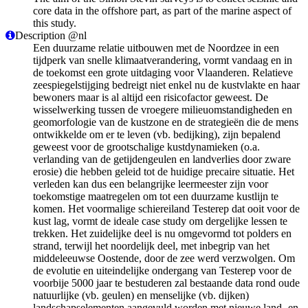
core data in the offshore part, as part of the marine aspect of
this study.
Description @nl
Een duurzame relatie uitbouwen met de Noordzee in een
tijdperk van snelle klimaatverandering, vormt vandaag en in
de toekomst een grote uitdaging voor Vlaanderen. Relatieve
zeespiegelstijging bedreigt niet enkel nu de kustvlakte en haar
bewoners maar is al altijd een risicofactor geweest. De
wisselwerking tussen de vroegere milieuomstandigheden en
geomorfologie van de kustzone en de strategieën die de mens
ontwikkelde om er te leven (vb. bedijking), zijn bepalend
geweest voor de grootschalige kustdynamieken (o.a.
verlanding van de getijdengeulen en landverlies door zware
erosie) die hebben geleid tot de huidige precaire situatie. Het
verleden kan dus een belangrijke leermeester zijn voor
toekomstige maatregelen om tot een duurzame kustlijn te
komen. Het voormalige schiereiland Testerep dat ooit voor de
kust lag, vormt de ideale case study om dergelijke lessen te
trekken. Het zuidelijke deel is nu omgevormd tot polders en
strand, terwijl het noordelijk deel, met inbegrip van het
middeleeuwse Oostende, door de zee werd verzwolgen. Om
de evolutie en uiteindelijke ondergang van Testerep voor de
voorbije 5000 jaar te bestuderen zal bestaande data rond oude
natuurlijke (vb. geulen) en menselijke (vb. dijken)
landschapselementen aangevuld worden met nieuwe land- en