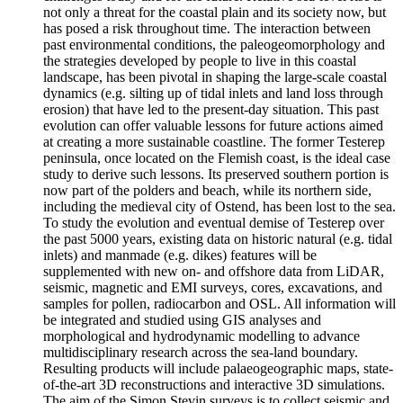
not only a threat for the coastal plain and its society now, but
has posed a risk throughout time. The interaction between
past environmental conditions, the paleogeomorphology and
the strategies developed by people to live in this coastal
landscape, has been pivotal in shaping the large-scale coastal
dynamics (e.g. silting up of tidal inlets and land loss through
erosion) that have led to the present-day situation. This past
evolution can offer valuable lessons for future actions aimed
at creating a more sustainable coastline. The former Testerep
peninsula, once located on the Flemish coast, is the ideal case
study to derive such lessons. Its preserved southern portion is
now part of the polders and beach, while its northern side,
including the medieval city of Ostend, has been lost to the sea.
To study the evolution and eventual demise of Testerep over
the past 5000 years, existing data on historic natural (e.g. tidal
inlets) and manmade (e.g. dikes) features will be
supplemented with new on- and offshore data from LiDAR,
seismic, magnetic and EMI surveys, cores, excavations, and
samples for pollen, radiocarbon and OSL. All information will
be integrated and studied using GIS analyses and
morphological and hydrodynamic modelling to advance
multidisciplinary research across the sea-land boundary.
Resulting products will include palaeogeographic maps, state-
of-the-art 3D reconstructions and interactive 3D simulations.
The aim of the Simon Stevin surveys is to collect seismic and