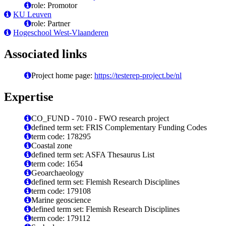
role: Promotor
KU Leuven
role: Partner
Hogeschool West-Vlaanderen
Associated links
Project home page:
https://testerep-project.be/nl
Expertise
CO_FUND - 7010 - FWO research project
defined term set: FRIS Complementary Funding Codes
term code: 178295
Coastal zone
defined term set: ASFA Thesaurus List
term code: 1654
Geoarchaeology
defined term set: Flemish Research Disciplines
term code: 179108
Marine geoscience
defined term set: Flemish Research Disciplines
term code: 179112