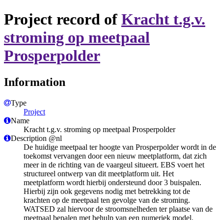
Project record of
Kracht t.g.v.
stroming op meetpaal
Prosperpolder
Information
Type
Project
Name
Kracht t.g.v. stroming op meetpaal Prosperpolder
Description @nl
​De huidige meetpaal ter hoogte van Prosperpolder wordt in de
toekomst vervangen door een nieuw meetplatform, dat zich
meer in de richting van de vaargeul situeert. EBS voert het
structureel ontwerp van dit meetplatform uit. Het
meetplatform wordt hierbij ondersteund door 3 buispalen.
Hierbij zijn ook gegevens nodig met betrekking tot de
krachten op de meetpaal ten gevolge van de stroming.
WATSED zal hiervoor de stroomsnelheden ter plaatse van de
meetpaal bepalen met behulp van een numeriek model.