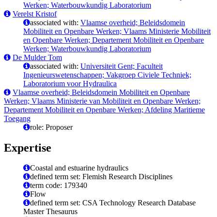
Werken; Waterbouwkundig Laboratorium
Verelst Kristof
associated with:
Vlaamse overheid; Beleidsdomein
Mobiliteit en Openbare Werken; Vlaams Ministerie Mobiliteit
en Openbare Werken; Departement Mobiliteit en Openbare
Werken; Waterbouwkundig Laboratorium
De Mulder Tom
associated with:
Universiteit Gent; Faculteit
Ingenieurswetenschappen; Vakgroep Civiele Techniek;
Laboratorium voor Hydraulica
Vlaamse overheid; Beleidsdomein Mobiliteit en Openbare
Werken; Vlaams Ministerie van Mobiliteit en Openbare Werken;
Departement Mobiliteit en Openbare Werken; Afdeling Maritieme
Toegang
role: Proposer
Expertise
Coastal and estuarine hydraulics
defined term set: Flemish Research Disciplines
term code: 179340
Flow
defined term set: CSA Technology Research Database
Master Thesaurus