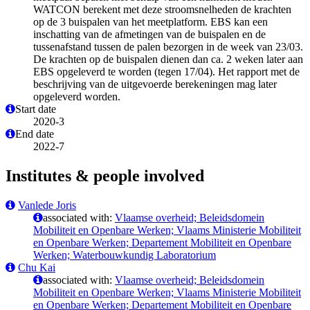
WATCON berekent met deze stroomsnelheden de krachten
op de 3 buispalen van het meetplatform. EBS kan een
inschatting van de afmetingen van de buispalen en de
tussenafstand tussen de palen bezorgen in de week van 23/03.
De krachten op de buispalen dienen dan ca. 2 weken later aan
EBS opgeleverd te worden (tegen 17/04). Het rapport met de
beschrijving van de uitgevoerde berekeningen mag later
opgeleverd worden.
Start date
2020-3
End date
2022-7
Institutes & people involved
Vanlede Joris
associated with:
Vlaamse overheid; Beleidsdomein
Mobiliteit en Openbare Werken; Vlaams Ministerie Mobiliteit
en Openbare Werken; Departement Mobiliteit en Openbare
Werken; Waterbouwkundig Laboratorium
Chu Kai
associated with:
Vlaamse overheid; Beleidsdomein
Mobiliteit en Openbare Werken; Vlaams Ministerie Mobiliteit
en Openbare Werken; Departement Mobiliteit en Openbare