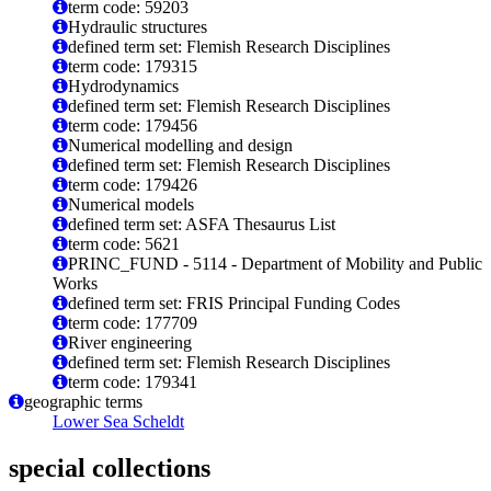
term code: 59203
Hydraulic structures
defined term set: Flemish Research Disciplines
term code: 179315
Hydrodynamics
defined term set: Flemish Research Disciplines
term code: 179456
Numerical modelling and design
defined term set: Flemish Research Disciplines
term code: 179426
Numerical models
defined term set: ASFA Thesaurus List
term code: 5621
PRINC_FUND - 5114 - Department of Mobility and Public
Works
defined term set: FRIS Principal Funding Codes
term code: 177709
River engineering
defined term set: Flemish Research Disciplines
term code: 179341
geographic terms
Lower Sea Scheldt
special collections