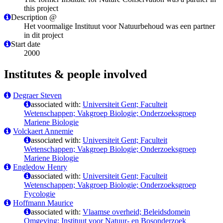
this project
Description @
Het voormalige Instituut voor Natuurbehoud was een partner
in dit project
Start date
2000
Institutes & people involved
Degraer Steven
associated with:
Universiteit Gent; Faculteit
Wetenschappen; Vakgroep Biologie; Onderzoeksgroep
Mariene Biologie
Volckaert Annemie
associated with:
Universiteit Gent; Faculteit
Wetenschappen; Vakgroep Biologie; Onderzoeksgroep
Mariene Biologie
Engledow Henry
associated with:
Universiteit Gent; Faculteit
Wetenschappen; Vakgroep Biologie; Onderzoeksgroep
Fycologie
Hoffmann Maurice
associated with:
Vlaamse overheid; Beleidsdomein
Omgeving; Instituut voor Natuur- en Bosonderzoek