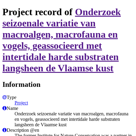
Project record of
Onderzoek
seizoenale variatie van
macroalgen, macrofauna en
vogels, geassocieerd met
intertidale harde substraten
langsheen de Vlaamse kust
Information
Type
Project
Name
Onderzoek seizoenale variatie van macroalgen, macrofauna
en vogels, geassocieerd met intertidale harde substraten
langsheen de Vlaamse kust
Description @en
The former Institute for Nature Conservation was a partner in