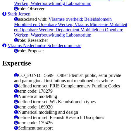
Werken; Waterbouwkundig Laboratorium
role: Observer
Stark Jeroen
associated with:
Vlaamse overheid; Beleidsdomein
Mobiliteit en Openbare Werken; Vlaams Ministerie Mobiliteit
en Openbare Werken; Departement Mobiliteit en Openbare
Werken; Waterbouwkundig Laboratorium
role: Researcher
Vlaams-Nederlandse Scheldecommissie
role: Proposer
Expertise
CO_FUND - 5699 - Other Flemish public, semi-private
and pararegional institutions not mentioned elsewhere
defined term set: FRIS Complementary Funding Codes
term code: 178279
Numerical modelling
defined term set: WL Kennisdomein types
term code: 169920
Numerical modelling and design
defined term set: Flemish Research Disciplines
term code: 179426
Sediment transport