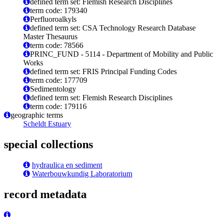
defined term set: Flemish Research Disciplines
term code: 179340
Perfluoroalkyls
defined term set: CSA Technology Research Database
Master Thesaurus
term code: 78566
PRINC_FUND - 5114 - Department of Mobility and Public
Works
defined term set: FRIS Principal Funding Codes
term code: 177709
Sedimentology
defined term set: Flemish Research Disciplines
term code: 179116
geographic terms
Scheldt Estuary
special collections
hydraulica en sediment
Waterbouwkundig Laboratorium
record metadata