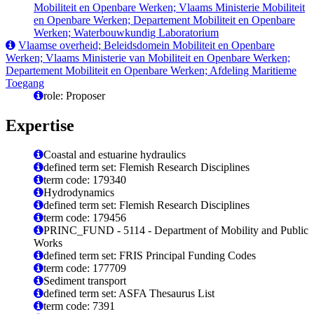
Mobiliteit en Openbare Werken; Vlaams Ministerie Mobiliteit
en Openbare Werken; Departement Mobiliteit en Openbare
Werken; Waterbouwkundig Laboratorium
Vlaamse overheid; Beleidsdomein Mobiliteit en Openbare
Werken; Vlaams Ministerie van Mobiliteit en Openbare Werken;
Departement Mobiliteit en Openbare Werken; Afdeling Maritieme
Toegang
role: Proposer
Expertise
Coastal and estuarine hydraulics
defined term set: Flemish Research Disciplines
term code: 179340
Hydrodynamics
defined term set: Flemish Research Disciplines
term code: 179456
PRINC_FUND - 5114 - Department of Mobility and Public
Works
defined term set: FRIS Principal Funding Codes
term code: 177709
Sediment transport
defined term set: ASFA Thesaurus List
term code: 7391