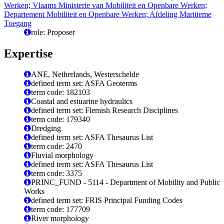
Werken; Vlaams Ministerie van Mobiliteit en Openbare Werken;
Departement Mobiliteit en Openbare Werken; Afdeling Maritieme
Toegang
role: Proposer
Expertise
ANE, Netherlands, Westerschelde
defined term set: ASFA Geoterms
term code: 182103
Coastal and estuarine hydraulics
defined term set: Flemish Research Disciplines
term code: 179340
Dredging
defined term set: ASFA Thesaurus List
term code: 2470
Fluvial morphology
defined term set: ASFA Thesaurus List
term code: 3375
PRINC_FUND - 5114 - Department of Mobility and Public
Works
defined term set: FRIS Principal Funding Codes
term code: 177709
River morphology