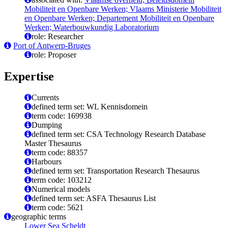
Mobiliteit en Openbare Werken; Vlaams Ministerie Mobiliteit
en Openbare Werken; Departement Mobiliteit en Openbare
Werken; Waterbouwkundig Laboratorium
role: Researcher
Port of Antwerp-Bruges
role: Proposer
Expertise
Currents
defined term set: WL Kennisdomein
term code: 169938
Dumping
defined term set: CSA Technology Research Database
Master Thesaurus
term code: 88357
Harbours
defined term set: Transportation Research Thesaurus
term code: 103212
Numerical models
defined term set: ASFA Thesaurus List
term code: 5621
geographic terms
Lower Sea Scheldt