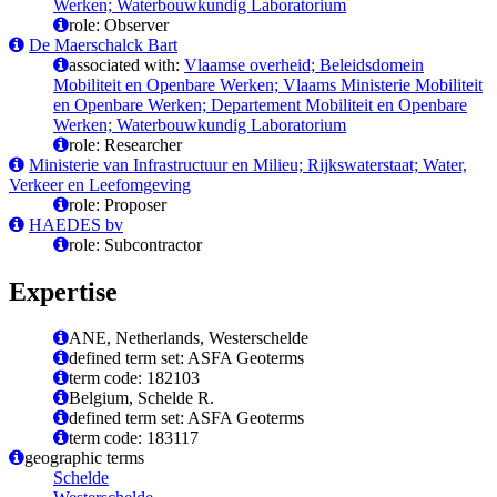
Werken; Waterbouwkundig Laboratorium
role: Observer
De Maerschalck Bart
associated with:
Vlaamse overheid; Beleidsdomein
Mobiliteit en Openbare Werken; Vlaams Ministerie Mobiliteit
en Openbare Werken; Departement Mobiliteit en Openbare
Werken; Waterbouwkundig Laboratorium
role: Researcher
Ministerie van Infrastructuur en Milieu; Rijkswaterstaat; Water,
Verkeer en Leefomgeving
role: Proposer
HAEDES bv
role: Subcontractor
Expertise
ANE, Netherlands, Westerschelde
defined term set: ASFA Geoterms
term code: 182103
Belgium, Schelde R.
defined term set: ASFA Geoterms
term code: 183117
geographic terms
Schelde