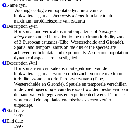
Name @nl
Voedingsecologie en populatiedynamica van de
brakwateraasgarnaal
Neomysis integer
in relatie tot de
maximum turbiditeitszone van estauria
Description @en
Horizontal and vertical distributionpatterns of
Neomysis
integer
are studied in relation to the maximum furbidity zone
of 3 European estuaries (Elbe, Westerschelde and Gironde).
Spatial and temporal shifts on the diet of the species are
achieved by field data and experiments. Also some population
dynamical aspects are investigated.
Description @nl
Horizontale en vertikale distributiepatronen van de
brakwateraasgarnaal worden onderzocht voor de maximum
turbiditeitszone van drie Europese estuaria (Elbe,
Westerschelde en Gironde). Spatiële en temporele verschillen
in de voedingsecologie van deze soort worden bestudeerd aan
de hand van veldgegevens en experimenteel werk. Daarnaast
worden enkele populatiedynamische aspecten verder
uitgediept.
Start date
1993
End date
1997