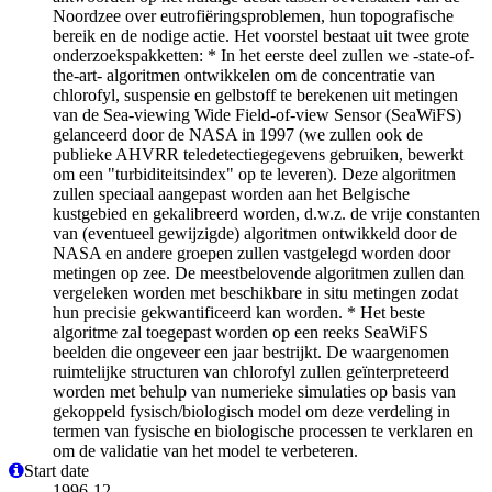
Noordzee over eutrofiëringsproblemen, hun topografische
bereik en de nodige actie. Het voorstel bestaat uit twee grote
onderzoekspakketten: * In het eerste deel zullen we -state-of-
the-art- algoritmen ontwikkelen om de concentratie van
chlorofyl, suspensie en gelbstoff te berekenen uit metingen
van de Sea-viewing Wide Field-of-view Sensor (SeaWiFS)
gelanceerd door de NASA in 1997 (we zullen ook de
publieke AHVRR teledetectiegegevens gebruiken, bewerkt
om een "turbiditeitsindex" op te leveren). Deze algoritmen
zullen speciaal aangepast worden aan het Belgische
kustgebied en gekalibreerd worden, d.w.z. de vrije constanten
van (eventueel gewijzigde) algoritmen ontwikkeld door de
NASA en andere groepen zullen vastgelegd worden door
metingen op zee. De meestbelovende algoritmen zullen dan
vergeleken worden met beschikbare in situ metingen zodat
hun precisie gekwantificeerd kan worden. * Het beste
algoritme zal toegepast worden op een reeks SeaWiFS
beelden die ongeveer een jaar bestrijkt. De waargenomen
ruimtelijke structuren van chlorofyl zullen geïnterpreteerd
worden met behulp van numerieke simulaties op basis van
gekoppeld fysisch/biologisch model om deze verdeling in
termen van fysische en biologische processen te verklaren en
om de validatie van het model te verbeteren.
Start date
1996-12