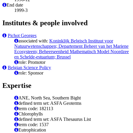
End date
1999-3
Institutes & people involved
Pichot Georges
associated with:
Koninklijk Belgisch Instituut voor
Natuurwetenschappen; Departement Beheer van het Mariene
Ecosysteem; Beheerseenheid Mathematisch Model Noordzee
en Schelde-estuarium; Brussel
role: Promotor
Belgian Science Policy
role: Sponsor
Expertise
ANE, North Sea, Southern Bight
defined term set: ASFA Geoterms
term code: 182113
Chlorophylls
defined term set: ASFA Thesaurus List
term code: 1537
Eutrophication