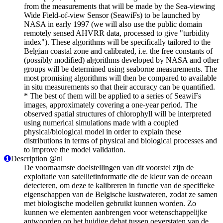
from the measurements that will be made by the Sea-viewing
Wide Field-of-view Sensor (SeawiFs) to be launched by
NASA in early 1997 (we will also use the public domain
remotely sensed AHVRR data, processed to give "turbidity
index"). These algorithms will be specifically tailored to the
Belgian coastal zone and calibrated, i.e. the free constants of
(possibly modified) algorithms developed by NASA and other
groups will be determined using seaborne measurements. The
most promising algorithms will then be compared to available
in situ measurements so that their accuracy can be quantified.
* The best of them will be applied to a series of SeawiFs
images, approximately covering a one-year period. The
observed spatial structures of chlorophyll will be interpreted
using numerical simulations made with a coupled
physical/biological model in order to explain these
distributions in terms of physical and biological processes and
to improve the model validation.
Description @nl
De voornaamste doelstellingen van dit voorstel zijn de
exploitatie van satellietinformatie die de kleur van de oceaan
detecteren, om deze te kalibreren in functie van de specifieke
eigenschappen van de Belgische kustwateren, zodat ze samen
met biologische modellen gebruikt kunnen worden. Zo
kunnen we elementen aanbrengen voor wetenschappelijke
antwoorden op het huidige debat tussen oeverstaten van de