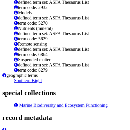
defined term set: ASFA Thesaurus List
term code: 2932
Models
defined term set: ASFA Thesaurus List
term code: 5270
Nutrients (mineral)
defined term set: ASFA Thesaurus List
term code: 5629
Remote sensing
defined term set: ASFA Thesaurus List
term code: 6864
Suspended matter
defined term set: ASFA Thesaurus List
term code: 8279
geographic terms
Southern Bight
special collections
Marine Biodiversity and Ecosystem Functioning
record metadata