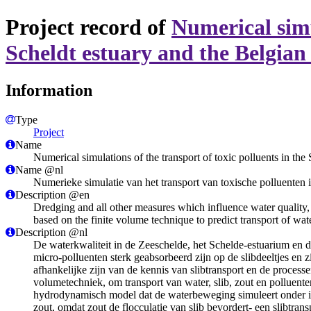
Project record of
Numerical simul
Scheldt estuary and the Belgian
Information
Type
Project
Name
Numerical simulations of the transport of toxic polluents in the
Name @nl
Numerieke simulatie van het transport van toxische polluenten 
Description @en
Dredging and all other measures which influence water quality, 
based on the finite volume technique to predict transport of wate
Description @nl
De waterkwaliteit in de Zeeschelde, het Schelde-estuarium en d
micro-polluenten sterk geabsorbeerd zijn op de slibdeeltjes en z
afhankelijke zijn van de kennis van slibtransport en de proce
volumetechniek, om transport van water, slib, zout en polluent
hydrodynamisch model dat de waterbeweging simuleert onder invl
zout, omdat zout de flocculatie van slib bevordert- een slibt