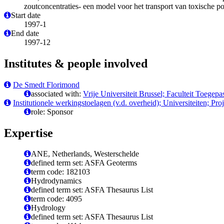
zoutconcentraties- een model voor het transport van toxische po
Start date
1997-1
End date
1997-12
Institutes & people involved
De Smedt Florimond
associated with:
Vrije Universiteit Brussel; Faculteit Toe
Institutionele werkingstoelagen (v.d. overheid); Universiteiten; Pr
role: Sponsor
Expertise
ANE, Netherlands, Westerschelde
defined term set: ASFA Geoterms
term code: 182103
Hydrodynamics
defined term set: ASFA Thesaurus List
term code: 4095
Hydrology
defined term set: ASFA Thesaurus List