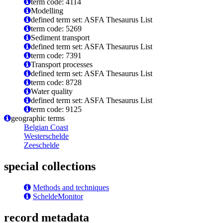
term code: 4114
Modelling
defined term set: ASFA Thesaurus List
term code: 5269
Sediment transport
defined term set: ASFA Thesaurus List
term code: 7391
Transport processes
defined term set: ASFA Thesaurus List
term code: 8728
Water quality
defined term set: ASFA Thesaurus List
term code: 9125
geographic terms
Belgian Coast
Westerschelde
Zeeschelde
special collections
Methods and techniques
ScheldeMonitor
record metadata