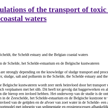
ations of the transport of toxic 
 coastal waters
 Scheldt, the Scheldt estuary and the Belgian coastal waters
in de Schelde, het Schelde-estuarium en de Belgische kustwateren
are strongly depending on the knowledge of sludge transport and proces
r, sludge, salt and polluents in the Schelde, the Schelde estuary and th
e Belgische kustwateren wordt zeer sterk beinvloed door het transport 
ich verplaatsen met het slib. Dit heeft tot gevolg dat baggerwerken en a
ssen die hierop een invloed hebben. Het onderwerp van de studie is de 
en in de Zeeschelde, het Schelde-estuarium en de Belgische kustzone te 
oed van de getijden en de afvoer van zoet water in de Schelde- een ad
ransportmodel met inbegrip van sedimentatie en erosieprocessen afhank