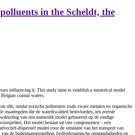
polluents in the Scheldt, the
ses influencing it. This study aims to establish a numerical model
e Belgian coastal waters.
van slib, omdat toxische polluenten zoals zware metalen en organische
lle maatregelen die de waterkwaliteit beinvloeden, ten zeerste
ontwikkeling van een numeriek model gebaseerd op de eindige
voorspellen. Het model bestaat uit vier componenten: - een
vectief-dispersief model voor de simulatie van het transport van
elijk van de bodemsamenstelling, hydrodynamische omstandigheden en