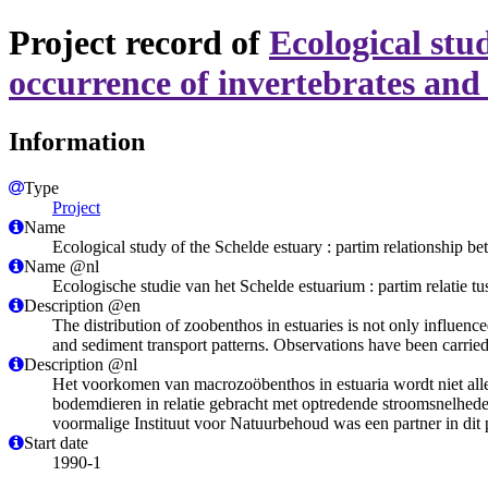
Project record of
Ecological stu
occurrence of invertebrates an
Information
Type
Project
Name
Ecological study of the Schelde estuary : partim relationship b
Name @nl
Ecologische studie van het Schelde estuarium : partim relatie 
Description @en
The distribution of zoobenthos in estuaries is not only influence
and sediment transport patterns. Observations have been carried 
Description @nl
Het voorkomen van macrozoöbenthos in estuaria wordt niet all
bodemdieren in relatie gebracht met optredende stroomsnelheden
voormalige Instituut voor Natuurbehoud was een partner in dit 
Start date
1990-1