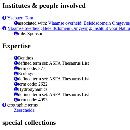
Institutes & people involved
Ysebaert Tom
associated with:
Vlaamse overheid; Beleidsdomein Omgeving;
Vlaamse overheid; Beleidsdomein Omgeving; Instituut voor Natu
role: Sponsor
Expertise
Benthos
defined term set: ASFA Thesaurus List
term code: 877
Ecology
defined term set: ASFA Thesaurus List
term code: 2622
Hydrodynamics
defined term set: ASFA Thesaurus List
term code: 4095
geographic terms
Zeeschelde
special collections