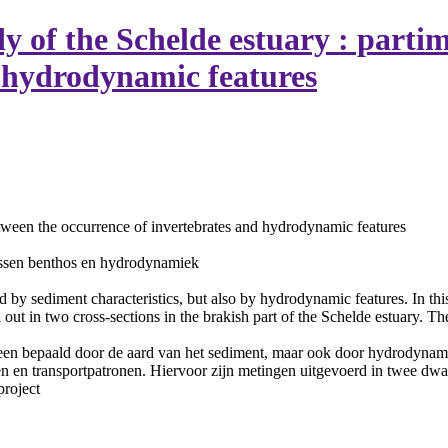
dy of the Schelde estuary : parti
d hydrodynamic features
etween the occurrence of invertebrates and hydrodynamic features
tussen benthos en hydrodynamiek
d by sediment characteristics, but also by hydrodynamic features. In this
out in two cross-sections in the brakish part of the Schelde estuary. The
een bepaald door de aard van het sediment, maar ook door hydrodynam
 en transportpatronen. Hiervoor zijn metingen uitgevoerd in twee dwars
project