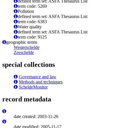
defined term set: ASFA Thesaurus List
term code: 5269
Pollution
defined term set: ASFA Thesaurus List
term code: 6383
Water quality
defined term set: ASFA Thesaurus List
term code: 9125
geographic terms
Westerschelde
Zeeschelde
special collections
Governance and law
Methods and techniques
ScheldeMonitor
record metadata
date created: 2003-11-26
date modified: 2005-11-17