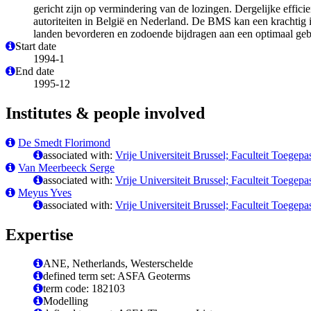
gericht zijn op vermindering van de lozingen. Dergelijke effi
autoriteiten in België en Nederland. De BMS kan een krachtig 
landen bevorderen en zodoende bijdragen aan een optimaal geb
Start date
1994-1
End date
1995-12
Institutes & people involved
De Smedt Florimond
associated with:
Vrije Universiteit Brussel; Faculteit Toe
Van Meerbeeck Serge
associated with:
Vrije Universiteit Brussel; Faculteit Toe
Meyus Yves
associated with:
Vrije Universiteit Brussel; Faculteit Toe
Expertise
ANE, Netherlands, Westerschelde
defined term set: ASFA Geoterms
term code: 182103
Modelling