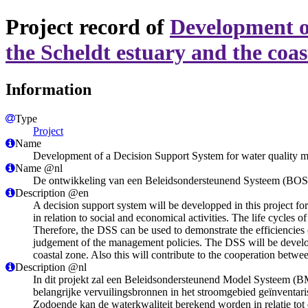
Project record of
Development o
the Scheldt estuary and the coas
Information
Type
Project
Name
Development of a Decision Support System for water quality ma
Name @nl
De ontwikkeling van een Beleidsondersteunend Systeem (BOS) v
Description @en
A decision support system will be developped in this project for
in relation to social and economical activities. The life cycles o
Therefore, the DSS can be used to demonstrate the efficiencies 
judgement of the management policies. The DSS will be develop
coastal zone. Also this will contribute to the cooperation betwe
Description @nl
In dit projekt zal een Beleidsondersteunend Model Systeem (
belangrijke vervuilingsbronnen in het stroomgebied geïnventari
Zodoende kan de waterkwaliteit berekend worden in relatie tot