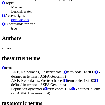
Topic
Marine
Brakish water
Access rights
open access
Is accessible for free
true
Authors
author
thesaurus terms
term
ANE, Netherlands, Oosterschelde (
term code: 182099
-
defined in term set: ASFA Geoterms)
ANE, Netherlands, Westerschelde (
term code: 182103
-
defined in term set: ASFA Geoterms)
Population dynamics (
term code: 9702
- defined in term
set: ASFA Thesaurus List)
taxonomic terms