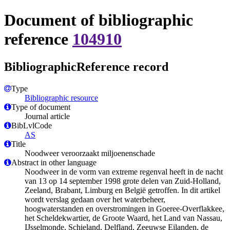
Document of bibliographic
reference
104910
BibliographicReference record
Type
Bibliographic resource
Type of document
Journal article
BibLvlCode
AS
Title
Noodweer veroorzaakt miljoenenschade
Abstract in other language
Noodweer in de vorm van extreme regenval heeft in de nacht
van 13 op 14 september 1998 grote delen van Zuid-Holland,
Zeeland, Brabant, Limburg en België getroffen. In dit artikel
wordt verslag gedaan over het waterbeheer,
hoogwaterstanden en overstromingen in Goeree-Overflakkee,
het Scheldekwartier, de Groote Waard, het Land van Nassau,
IJsselmonde, Schieland, Delfland, Zeeuwse Eilanden, de