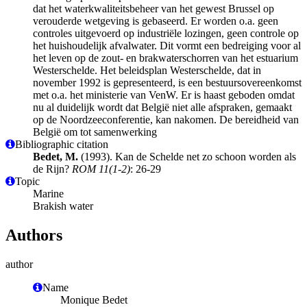
dat het waterkwaliteitsbeheer van het gewest Brussel op
verouderde wetgeving is gebaseerd. Er worden o.a. geen
controles uitgevoerd op industriële lozingen, geen controle op
het huishoudelijk afvalwater. Dit vormt een bedreiging voor al
het leven op de zout- en brakwaterschorren van het estuarium
Westerschelde. Het beleidsplan Westerschelde, dat in
november 1992 is gepresenteerd, is een bestuursovereenkomst
met o.a. het ministerie van VenW. Er is haast geboden omdat
nu al duidelijk wordt dat België niet alle afspraken, gemaakt
op de Noordzeeconferentie, kan nakomen. De bereidheid van
België om tot samenwerking
Bibliographic citation
Bedet, M.
(1993). Kan de Schelde net zo schoon worden als
de Rijn?
ROM 11(1-2)
: 26-29
Topic
Marine
Brakish water
Authors
author
Name
Monique Bedet