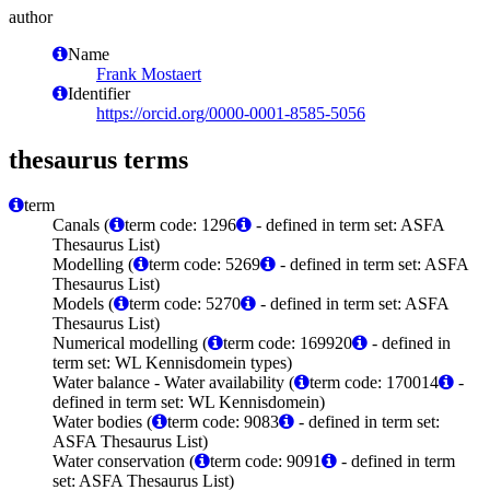
author
Name
Frank Mostaert
Identifier
https://orcid.org/0000-0001-8585-5056
thesaurus terms
term
Canals (
term code: 1296
- defined in term set: ASFA
Thesaurus List)
Modelling (
term code: 5269
- defined in term set: ASFA
Thesaurus List)
Models (
term code: 5270
- defined in term set: ASFA
Thesaurus List)
Numerical modelling (
term code: 169920
- defined in
term set: WL Kennisdomein types)
Water balance - Water availability (
term code: 170014
-
defined in term set: WL Kennisdomein)
Water bodies (
term code: 9083
- defined in term set:
ASFA Thesaurus List)
Water conservation (
term code: 9091
- defined in term
set: ASFA Thesaurus List)