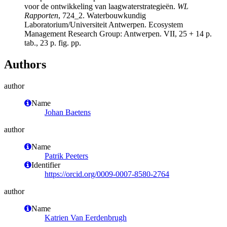
voor de ontwikkeling van laagwaterstrategieën.
WL
Rapporten
, 724_2. Waterbouwkundig
Laboratorium/Universiteit Antwerpen. Ecosystem
Management Research Group: Antwerpen. VII, 25 + 14 p.
tab., 23 p. fig. pp.
Authors
author
Name
Johan Baetens
author
Name
Patrik Peeters
Identifier
https://orcid.org/0009-0007-8580-2764
author
Name
Katrien Van Eerdenbrugh