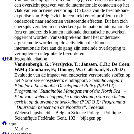
een overzicht gegeven van de internationale contacten op het
vlak van endocriene verstoring. Op basis van de beschikbare
expertise kan België zich in een trekkersrol profileren m.b.t.
onderzoek naar endocrien verstorende effecten. Dit kan zich
enerzijds vertalen in een sterkere participatie in internationale
fora en anderzijds kunnen nationale thematische netwerken
opgericht worden. Vanzelfsprekend dient het onderzoek
afgestemd te worden op de activiteiten die binnen
internationale fora aan de gang zijn teneinde overlapping te
vermijden en integratie te bevorderen.
Bibliographic citation
Vandenbergh, G.; Verslycke, T.; Janssen, C.R.; De Coen,
W.M.; Comhaire, F.; Dhooge, W.; Callebaut, K.
(2002).
Evaluatie van de impact van endocrien verstorende stoffen op
het Noordzee-ecosysteem: eindrapport.
Scientific Support
Plan for a Sustainable Development Policy (SPSD I):
Programme "Sustainable Management of the North Sea" =
Plan voor wetenschappelijke ondersteuning van een beleid
gericht op duurzame ontwikkeling (PODO I): Programma
"Duurzaam beheer van de Noordzee"
. Federaal
Wetenschapsbeleid = Belgian Science Policy = Politique
Scientifique Fédérale: Gent. 103 + bijlagen pp.
Topic
Marine