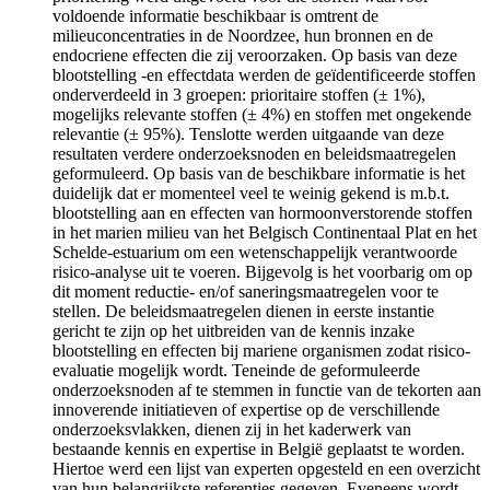
voldoende informatie beschikbaar is omtrent de
milieuconcentraties in de Noordzee, hun bronnen en de
endocriene effecten die zij veroorzaken. Op basis van deze
blootstelling -en effectdata werden de geïdentificeerde stoffen
onderverdeeld in 3 groepen: prioritaire stoffen (± 1%),
mogelijks relevante stoffen (± 4%) en stoffen met ongekende
relevantie (± 95%). Tenslotte werden uitgaande van deze
resultaten verdere onderzoeksnoden en beleidsmaatregelen
geformuleerd. Op basis van de beschikbare informatie is het
duidelijk dat er momenteel veel te weinig gekend is m.b.t.
blootstelling aan en effecten van hormoonverstorende stoffen
in het marien milieu van het Belgisch Continentaal Plat en het
Schelde-estuarium om een wetenschappelijk verantwoorde
risico-analyse uit te voeren. Bijgevolg is het voorbarig om op
dit moment reductie- en/of saneringsmaatregelen voor te
stellen. De beleidsmaatregelen dienen in eerste instantie
gericht te zijn op het uitbreiden van de kennis inzake
blootstelling en effecten bij mariene organismen zodat risico-
evaluatie mogelijk wordt. Teneinde de geformuleerde
onderzoeksnoden af te stemmen in functie van de tekorten aan
innoverende initiatieven of expertise op de verschillende
onderzoeksvlakken, dienen zij in het kaderwerk van
bestaande kennis en expertise in België geplaatst te worden.
Hiertoe werd een lijst van experten opgesteld en een overzicht
van hun belangrijkste referenties gegeven. Eveneens wordt