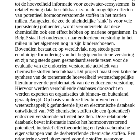
tot de hoeveelheid informatie voor zoetwater-ecosystemen, is
relatief weinig data beschikbaar i.v.m. de mogelijke effecten
van potentieel hormoonverstorende stoffen in het marien
milieu. Aangezien de zee de uiteindelijke ‘sink’ is voor vele
(persistente) polluenten, wordt verondersteld dat deze
chemicaliën ook een effect hebben op mariene organismen. In
België staat het onderzoek naar endocriene verstoring in het
milieu in het algemeen nog in zijn kinderschoenen.
Bovendien bestaat er, op wereldvlak, nog steeds geen
eenduidige formulering van het begrip endocriene verstoring
en zijn nog steeds geen gestandaardiseerde testen voor de
evaluatie van de endocrien verstorende activiteit van
chemische stoffen beschikbaar. Dit project maakt een kritische
synthese van de toenemende hoeveelheid wetenschappelijke
literatuur over de problematiek van de endocriene verstoring.
Hiervoor werden verschillende databases doorzocht en
werden experten en organisaties uit binnen- en buitenland
geraadpleegd. Op basis van deze literatuur werd een
wetenschappelijk gefundeerde lijst en electronische databank
ontwikkeld van 765 chemische stoffen die een (potentieel)
endocrien verstorende activiteit bezitten. Deze relationele
databank bevat informatie inzake het hormoonverstorend
potentieel, inclusief effectbeoordeling en fysico-chemische
eigenschappen van de desbetreffende chemische stoffen. Een
prioritering werd uitgevoerd voor die stoffen waarvoor