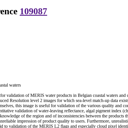
rence
109087
astal waters
ta for validation of MERIS water products in Belgian coastal waters a
ced Resolution level 2 images for which sea-level match-up data exists
hemselves, this image is useful for validation of the various quality an
titative validation of water-leaving reflectance, algal pigment index (c
on knowledge of the region and of inconsistencies between the products 
unreliable impression of product quality to users. Furthermore, unrealist
d to validation of the MERIS L2 flags and especially cloud pixel identifi