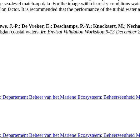
e sea-level match-up data. For the image with clear sky conditions wat
ilon factor. It is recommended that the performance of the turbid water 
we, J.-P.; De Vreker, E.; Deschamps, P.-Y.; Knockaert, M.; Necha
lgian coastal waters,
in
:
Envisat Validation Workshop 9-13 December 20
n; Departement Beheer van het Mariene Ecosysteem; Beheerseenheid M
n; Departement Beheer van het Mariene Ecosysteem; Beheerseenheid M