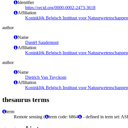
Identifier
https://orcid.org/0000-0002-2473-3618
Affiliation
Koninklijk Belgisch Instituut voor Natuurwetenschappe
author
Name
Daniël Saudemont
Affiliation
Koninklijk Belgisch Instituut voor Natuurwetenschappe
author
Name
Dietrich Van Tuyckom
Affiliation
Koninklijk Belgisch Instituut voor Natuurwetenschappe
thesaurus terms
term
Remote sensing (
term code: 6864
- defined in term set: A