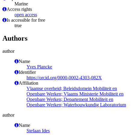
Marine
Access rights
open access
Is accessible for free
true
Authors
author
Name
Yves Plancke
Identifier
https://orcid.org/0000-0002-4303-082X
Affiliation
Vlaamse overheid; Beleidsdomein Mobiliteit en
Openbare Werken; Vlaams Ministerie Mobiliteit en
Openbare Werken; Departement Mobiliteit en
Openbare Werken; Waterbouwkundig Laboratorium
author
Name
Stefaan Ides