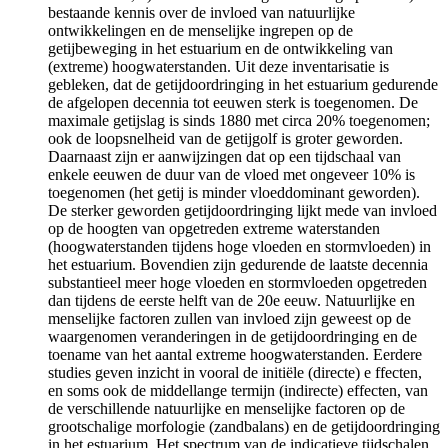
bestaande kennis over de invloed van natuurlijke
ontwikkelingen en de menselijke ingrepen op de
getijbeweging in het estuarium en de ontwikkeling van
(extreme) hoogwaterstanden. Uit deze inventarisatie is
gebleken, dat de getijdoordringing in het estuarium gedurende
de afgelopen decennia tot eeuwen sterk is toegenomen. De
maximale getijslag is sinds 1880 met circa 20% toegenomen;
ook de loopsnelheid van de getijgolf is groter geworden.
Daarnaast zijn er aanwijzingen dat op een tijdschaal van
enkele eeuwen de duur van de vloed met ongeveer 10% is
toegenomen (het getij is minder vloeddominant geworden).
De sterker geworden getijdoordringing lijkt mede van invloed
op de hoogten van opgetreden extreme waterstanden
(hoogwaterstanden tijdens hoge vloeden en stormvloeden) in
het estuarium. Bovendien zijn gedurende de laatste decennia
substantieel meer hoge vloeden en stormvloeden opgetreden
dan tijdens de eerste helft van de 20e eeuw. Natuurlijke en
menselijke factoren zullen van invloed zijn geweest op de
waargenomen veranderingen in de getijdoordringing en de
toename van het aantal extreme hoogwaterstanden. Eerdere
studies geven inzicht in vooral de initiële (directe) e ffecten,
en soms ook de middellange termijn (indirecte) effecten, van
de verschillende natuurlijke en menselijke factoren op de
grootschalige morfologie (zandbalans) en de getijdoordringing
in het estuarium. Het spectrum van de indicatieve tijdschalen