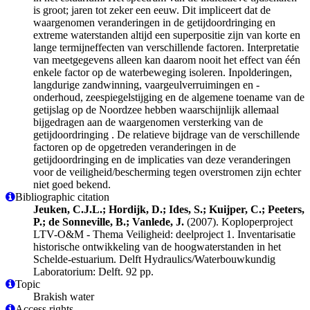
is groot; jaren tot zeker een eeuw. Dit impliceert dat de
waargenomen veranderingen in de getijdoordringing en
extreme waterstanden altijd een superpositie zijn van korte en
lange termijneffecten van verschillende factoren. Interpretatie
van meetgegevens alleen kan daarom nooit het effect van één
enkele factor op de waterbeweging isoleren. Inpolderingen,
langdurige zandwinning, vaargeulverruimingen en -
onderhoud, zeespiegelstijging en de algemene toename van de
getijslag op de Noordzee hebben waarschijnlijk allemaal
bijgedragen aan de waargenomen versterking van de
getijdoordringing . De relatieve bijdrage van de verschillende
factoren op de opgetreden veranderingen in de
getijdoordringing en de implicaties van deze veranderingen
voor de veiligheid/bescherming tegen overstromen zijn echter
niet goed bekend.
Bibliographic citation
Jeuken, C.J.L.; Hordijk, D.; Ides, S.; Kuijper, C.; Peeters,
P.; de Sonneville, B.; Vanlede, J.
(2007). Koploperproject
LTV-O&M - Thema Veiligheid: deelproject 1. Inventarisatie
historische ontwikkeling van de hoogwaterstanden in het
Schelde-estuarium. Delft Hydraulics/Waterbouwkundig
Laboratorium: Delft. 92 pp.
Topic
Brakish water
Access rights