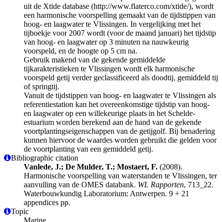
uit de Xtide database (http://www.flaterco.com/xtide/), wordt
een harmonische voorspelling gemaakt van de tijdstippen van
hoog- en laagwater te Vlissingen. In vergelijking met het
tijboekje voor 2007 wordt (voor de maand januari) het tijdstip
van hoog- en laagwater op 3 minuten na nauwkeurig
voorspeld, en de hoogte op 5 cm na.
Gebruik makend van de gekende gemiddelde
tijkarakteristieken te Vlissingen wordt elk harmonische
voorspeld getij verder geclassificeerd als doodtij, gemiddeld tij
of springtij.
Vanuit de tijdstippen van hoog- en laagwater te Vlissingen als
referentiestation kan het overeenkomstige tijdstip van hoog-
en laagwater op een willekeurige plaats in het Schelde-
estuarium worden berekend aan de hand van de gekende
voortplantingseigenschappen van de getijgolf. Bij benadering
kunnen hiervoor de waardes worden gebruikt die gelden voor
de voortplanting van een gemiddeld getij.
Bibliographic citation
Vanlede, J.; De Mulder, T.; Mostaert, F.
(2008).
Harmonische voorspelling van waterstanden te Vlissingen, ter
aanvulling van de OMES databank.
WL Rapporten
, 713_22.
Waterbouwkundig Laboratorium: Antwerpen. 9 + 21
appendices pp.
Topic
Marine