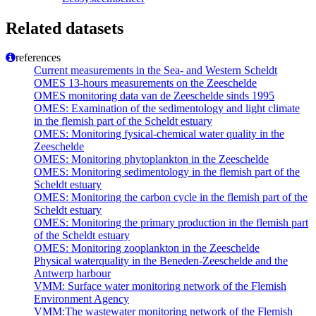
Related datasets
references
Current measurements in the Sea- and Western Scheldt
OMES 13-hours measurements on the Zeeschelde
OMES monitoring data van de Zeeschelde sinds 1995
OMES: Examination of the sedimentology and light climate
in the flemish part of the Scheldt estuary
OMES: Monitoring fysical-chemical water quality in the
Zeeschelde
OMES: Monitoring phytoplankton in the Zeeschelde
OMES: Monitoring sedimentology in the flemish part of the
Scheldt estuary
OMES: Monitoring the carbon cycle in the flemish part of the
Scheldt estuary
OMES: Monitoring the primary production in the flemish part
of the Scheldt estuary
OMES: Monitoring zooplankton in the Zeeschelde
Physical waterquality in the Beneden-Zeeschelde and the
Antwerp harbour
VMM: Surface water monitoring network of the Flemish
Environment Agency
VMM:The wastewater monitoring network of the Flemish