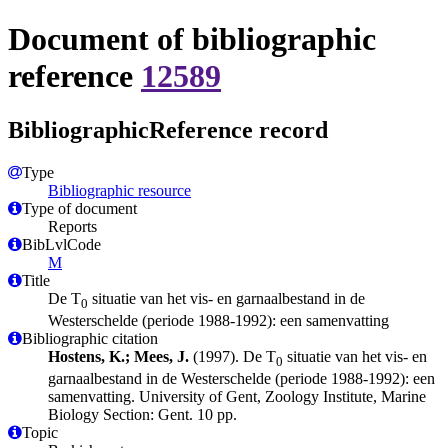
Document of bibliographic
reference
12589
BibliographicReference record
Type
Bibliographic resource
Type of document
Reports
BibLvlCode
M
Title
De T
situatie van het vis- en garnaalbestand in de
0
Westerschelde (periode 1988-1992): een samenvatting
Bibliographic citation
Hostens, K.; Mees, J.
(1997). De T
situatie van het vis- en
0
garnaalbestand in de Westerschelde (periode 1988-1992): een
samenvatting. University of Gent, Zoology Institute, Marine
Biology Section: Gent. 10 pp.
Topic