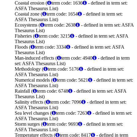
Coastal erosion (
term code: 1636
- defined in term set:
ASFA Thesaurus List)
Coastal zone (
term code: 1654
- defined in term set:
ASFA Thesaurus List)
Ecosystems (
term code: 2638
- defined in term set: ASFA
Thesaurus List)
Fisheries (
term code: 3215
- defined in term set: ASFA
Thesaurus List)
Floods (
term code: 3334
- defined in term set: ASFA
Thesaurus List)
Man-induced effects (
term code: 4940
- defined in term
set: ASFA Thesaurus List)
Methodology (
term code: 5176
- defined in term set:
ASFA Thesaurus List)
Numerical models (
term code: 5621
- defined in term set:
ASFA Thesaurus List)
Rainfall (
term code: 6748
- defined in term set: ASFA
Thesaurus List)
Salinity effects (
term code: 7096
- defined in term set:
ASFA Thesaurus List)
Sea level changes (
term code: 7263
- defined in term set:
ASFA Thesaurus List)
Storm surges (
term code: 9693
- defined in term set:
ASFA Thesaurus List)
Temperature effects (
term code: 8417
- defined in term