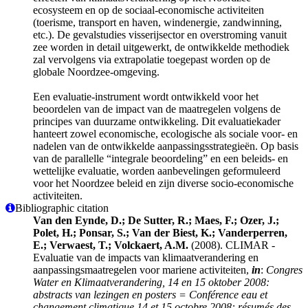
ecosysteem en op de sociaal-economische activiteiten
(toerisme, transport en haven, windenergie, zandwinning,
etc.). De gevalstudies visserijsector en overstroming vanuit
zee worden in detail uitgewerkt, de ontwikkelde methodiek
zal vervolgens via extrapolatie toegepast worden op de
globale Noordzee-omgeving.
Een evaluatie-instrument wordt ontwikkeld voor het
beoordelen van de impact van de maatregelen volgens de
principes van duurzame ontwikkeling. Dit evaluatiekader
hanteert zowel economische, ecologische als sociale voor- en
nadelen van de ontwikkelde aanpassingsstrategieën. Op basis
van de parallelle “integrale beoordeling” en een beleids- en
wettelijke evaluatie, worden aanbevelingen geformuleerd
voor het Noordzee beleid en zijn diverse socio-economische
activiteiten.
Bibliographic citation
Van den Eynde, D.; De Sutter, R.; Maes, F.; Ozer, J.;
Polet, H.; Ponsar, S.; Van der Biest, K.; Vanderperren,
E.; Verwaest, T.; Volckaert, A.M.
(2008). CLIMAR -
Evaluatie van de impacts van klimaatverandering en
aanpassingsmaatregelen voor mariene activiteiten,
in
:
Congres
Water en Klimaatverandering, 14 en 15 oktober 2008:
abstracts van lezingen en posters = Conférence eau et
changement climatique 14 et 15 octobre 2008: résumés des