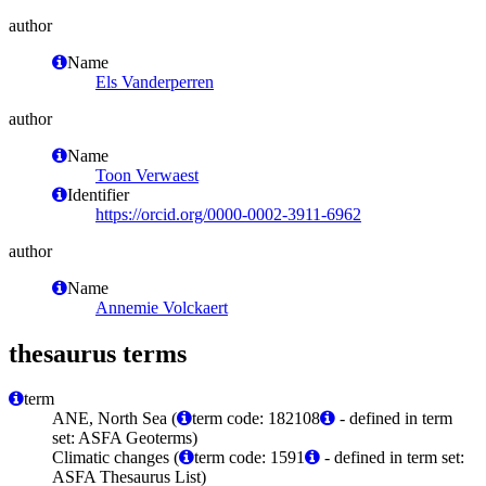
author
Name
Els Vanderperren
author
Name
Toon Verwaest
Identifier
https://orcid.org/0000-0002-3911-6962
author
Name
Annemie Volckaert
thesaurus terms
term
ANE, North Sea (
term code: 182108
- defined in term
set: ASFA Geoterms)
Climatic changes (
term code: 1591
- defined in term set:
ASFA Thesaurus List)