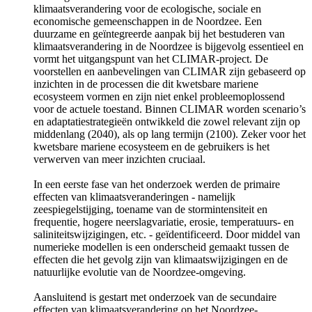
klimaatsverandering voor de ecologische, sociale en
economische gemeenschappen in de Noordzee. Een
duurzame en geïntegreerde aanpak bij het bestuderen van
klimaatsverandering in de Noordzee is bijgevolg essentieel en
vormt het uitgangspunt van het CLIMAR-project. De
voorstellen en aanbevelingen van CLIMAR zijn gebaseerd op
inzichten in de processen die dit kwetsbare mariene
ecosysteem vormen en zijn niet enkel probleemoplossend
voor de actuele toestand. Binnen CLIMAR worden scenario’s
en adaptatiestrategieën ontwikkeld die zowel relevant zijn op
middenlang (2040), als op lang termijn (2100). Zeker voor het
kwetsbare mariene ecosysteem en de gebruikers is het
verwerven van meer inzichten cruciaal.
In een eerste fase van het onderzoek werden de primaire
effecten van klimaatsveranderingen - namelijk
zeespiegelstijging, toename van de stormintensiteit en
frequentie, hogere neerslagvariatie, erosie, temperatuurs- en
saliniteitswijzigingen, etc. - geïdentificeerd. Door middel van
numerieke modellen is een onderscheid gemaakt tussen de
effecten die het gevolg zijn van klimaatswijzigingen en de
natuurlijke evolutie van de Noordzee-omgeving.
Aansluitend is gestart met onderzoek van de secundaire
effecten van klimaatsverandering op het Noordzee-