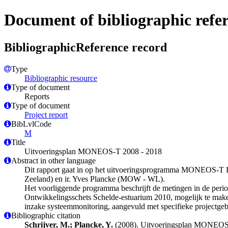
Document of bibliographic refe
BibliographicReference record
Type
Bibliographic resource
Type of document
Reports
Type of document
Project report
BibLvlCode
M
Title
Uitvoeringsplan MONEOS-T 2008 - 2018
Abstract in other language
Dit rapport gaat in op het uitvoeringsprogramma MONEOS-T Di
Zeeland) en ir. Yves Plancke (MOW - WL).
Het voorliggende programma beschrijft de metingen in de period
Ontwikkelingsschets Schelde-estuarium 2010, mogelijk te mak
inzake systeemmonitoring, aangevuld met specifieke projectg
Bibliographic citation
Schrijver, M.; Plancke, Y.
(2008). Uitvoeringsplan MONEOS-T