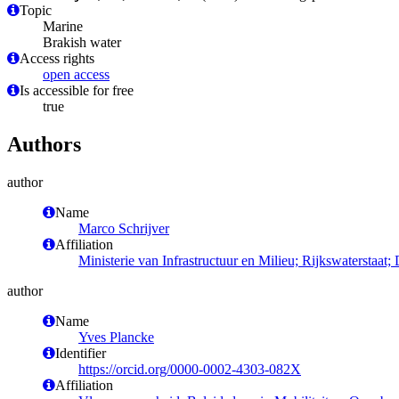
Topic
Marine
Brakish water
Access rights
open access
Is accessible for free
true
Authors
author
Name
Marco Schrijver
Affiliation
Ministerie van Infrastructuur en Milieu; Rijkswaterstaat;
author
Name
Yves Plancke
Identifier
https://orcid.org/0000-0002-4303-082X
Affiliation