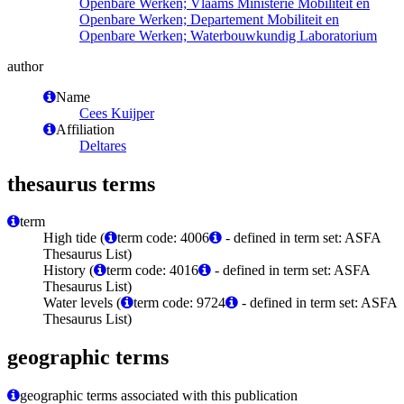
Openbare Werken; Vlaams Ministerie Mobiliteit en
Openbare Werken; Departement Mobiliteit en
Openbare Werken; Waterbouwkundig Laboratorium
author
Name
Cees Kuijper
Affiliation
Deltares
thesaurus terms
term
High tide (
term code: 4006
- defined in term set: ASFA
Thesaurus List)
History (
term code: 4016
- defined in term set: ASFA
Thesaurus List)
Water levels (
term code: 9724
- defined in term set: ASFA
Thesaurus List)
geographic terms
geographic terms associated with this publication