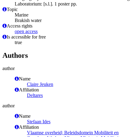
Laboratorium: [s.l.]. 1 poster pp.
Topic
Marine
Brakish water
Access rights
open access
Is accessible for free
true
Authors
author
Name
Claire Jeuken
Affiliation
Deltares
author
Name
Stefaan Ides
Affiliation
Vlaamse overheid; Beleidsdomein Mobiliteit en