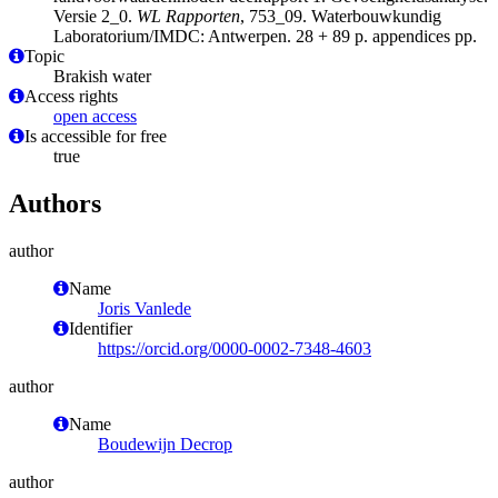
Versie 2_0.
WL Rapporten
, 753_09. Waterbouwkundig
Laboratorium/IMDC: Antwerpen. 28 + 89 p. appendices pp.
Topic
Brakish water
Access rights
open access
Is accessible for free
true
Authors
author
Name
Joris Vanlede
Identifier
https://orcid.org/0000-0002-7348-4603
author
Name
Boudewijn Decrop
author