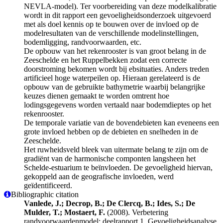
NEVLA-model). Ter voorbereiding van deze modelkalibratie
wordt in dit rapport een gevoeligheidsonderzoek uitgevoerd
met als doel kennis op te bouwen over de invloed op de
modelresultaten van de verschillende modelinstellingen,
bodemligging, randvoorwaarden, etc.
De opbouw van het rekenrooster is van groot belang in de
Zeeschelde en het Ruppelbekken zodat een correcte
doorstroming bekomen wordt bij ebsituaties. Anders treden
artificieel hoge waterpeilen op. Hieraan gerelateerd is de
opbouw van de gebruikte bathymetrie waarbij belangrijke
keuzes dienen gemaakt te worden omtrent hoe
lodingsgegevens worden vertaald naar bodemdieptes op het
rekenrooster.
De temporale variatie van de bovendebieten kan eveneens een
grote invloed hebben op de debieten en snelheden in de
Zeeschelde.
Het ruwheidsveld bleek van uitermate belang te zijn om de
gradiënt van de harmonische componten langsheen het
Schelde-estuarium te beïnvloeden. De gevoeligheid hiervan,
gekoppeld aan de geografische invloeden, werd
geïdentificeerd.
Bibliographic citation
Vanlede, J.; Decrop, B.; De Clercq, B.; Ides, S.; De
Mulder, T.; Mostaert, F.
(2008). Verbetering
randvoorwaardenmodel: deelrapport 1. Gevoeligheidsanalyse.