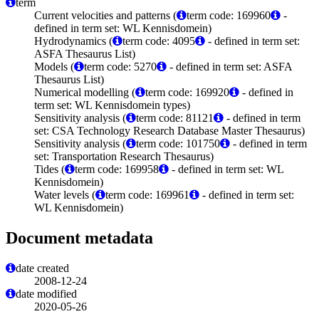
term
Current velocities and patterns (
term code: 169960
-
defined in term set: WL Kennisdomein)
Hydrodynamics (
term code: 4095
- defined in term set:
ASFA Thesaurus List)
Models (
term code: 5270
- defined in term set: ASFA
Thesaurus List)
Numerical modelling (
term code: 169920
- defined in
term set: WL Kennisdomein types)
Sensitivity analysis (
term code: 81121
- defined in term
set: CSA Technology Research Database Master Thesaurus)
Sensitivity analysis (
term code: 101750
- defined in term
set: Transportation Research Thesaurus)
Tides (
term code: 169958
- defined in term set: WL
Kennisdomein)
Water levels (
term code: 169961
- defined in term set:
WL Kennisdomein)
Document metadata
date created
2008-12-24
date modified
2020-05-26