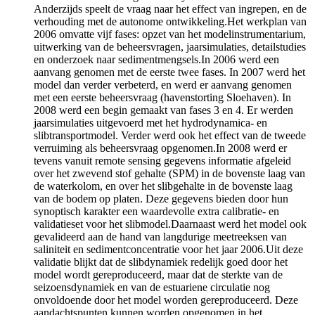
Anderzijds speelt de vraag naar het effect van ingrepen, en de
verhouding met de autonome ontwikkeling.Het werkplan van
2006 omvatte vijf fases: opzet van het modelinstrumentarium,
uitwerking van de beheersvragen, jaarsimulaties, detailstudies
en onderzoek naar sedimentmengsels.In 2006 werd een
aanvang genomen met de eerste twee fases. In 2007 werd het
model dan verder verbeterd, en werd er aanvang genomen
met een eerste beheersvraag (havenstorting Sloehaven). In
2008 werd een begin gemaakt van fases 3 en 4. Er werden
jaarsimulaties uitgevoerd met het hydrodynamica- en
slibtransportmodel. Verder werd ook het effect van de tweede
verruiming als beheersvraag opgenomen.In 2008 werd er
tevens vanuit remote sensing gegevens informatie afgeleid
over het zwevend stof gehalte (SPM) in de bovenste laag van
de waterkolom, en over het slibgehalte in de bovenste laag
van de bodem op platen. Deze gegevens bieden door hun
synoptisch karakter een waardevolle extra calibratie- en
validatieset voor het slibmodel.Daarnaast werd het model ook
gevalideerd aan de hand van langdurige meetreeksen van
saliniteit en sedimentconcentratie voor het jaar 2006.Uit deze
validatie blijkt dat de slibdynamiek redelijk goed door het
model wordt gereproduceerd, maar dat de sterkte van de
seizoensdynamiek en van de estuariene circulatie nog
onvoldoende door het model worden gereproduceerd. Deze
aandachtspunten kunnen worden opgenomen in het