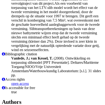
vervolgtraject van dit project.Als een voorbeeld van
toepassing van het LTV-slib model wordt het effect van de
tweede verruiming in het model doorgerekend, door de
drempels op de situatie voor 1997 te brengen. Dit geeft een
verschil in komberging van 7,5 Mm³, wat overeenkomt met
de geschatte hoeveelheid aanlegbaggerwerk voor de tweede
verruiming. Slibtransportberekeningen op basis van deze
nieuwe bathymetrie wijzen erop dat de tweede verruiming
slechts een minimaal effect heeft gehad op de tweede
verruiming (kleiner dan 2%). Deze invloed is zeer klein in
vergelijking met de natuurlijk optredende variatie door getij,
wind en seizoenseffecten.
Bibliographic citation
Vanlede, J.; van Kessel, T.
(2008). Ontwikkeling en
toepassing slibmodel [PPT Presentatie]. Deltares/Maritieme
Toegang/NIOO/Vrije Universiteit
Amsterdam/Waterbouwkundig Laboratorium: [s.l.]. 31 slides
pp.
Access rights
open access
Is accessible for free
true
Authors